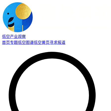
低空产业观察
首页
专题
低空图谱
低空黄页
寻求报道