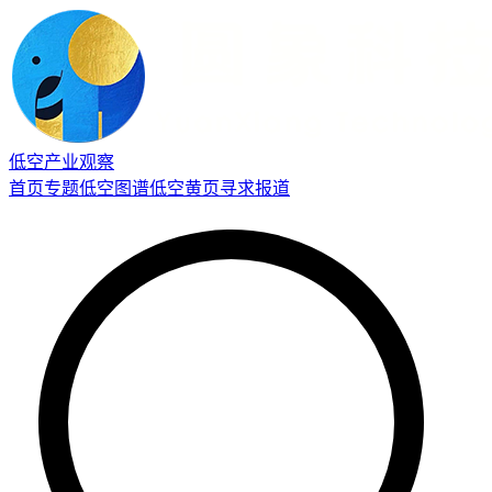
低空产业观察
首页
专题
低空图谱
低空黄页
寻求报道