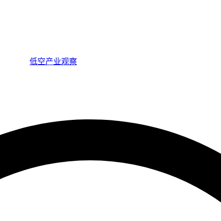
低空产业观察