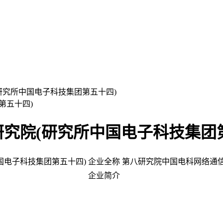
研究所中国电子科技集团第五十四)
第五十四)
究院(研究所中国电子科技集团
国电子科技集团第五十四)
企业全称
第八研究院中国电科网络通信
企业简介