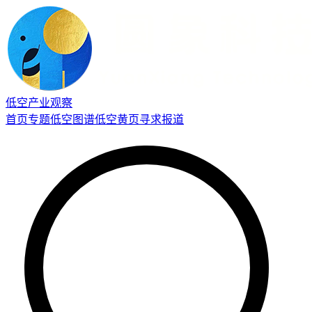
低空产业观察
首页
专题
低空图谱
低空黄页
寻求报道