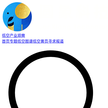
低空产业观察
首页
专题
低空图谱
低空黄页
寻求报道