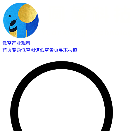
低空产业观察
首页
专题
低空图谱
低空黄页
寻求报道