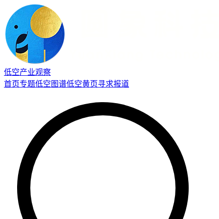
低空产业观察
首页
专题
低空图谱
低空黄页
寻求报道