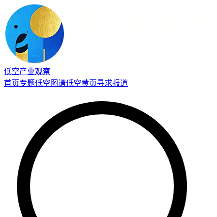
低空产业观察
首页
专题
低空图谱
低空黄页
寻求报道