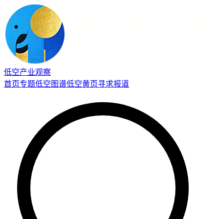
低空产业观察
首页
专题
低空图谱
低空黄页
寻求报道