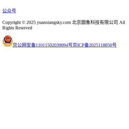
公众号
Copyright © 2025 yuanxiangsky.com 北京圆象科技有限公司 All
Rights Reserved
京公网安备11011502039094号
京ICP备2025118850号