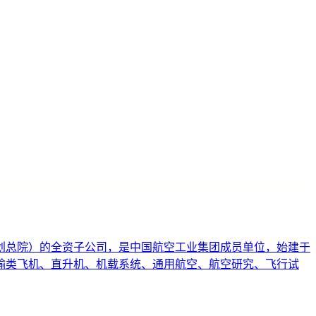
划总院）的全资子公司，是中国航空工业集团成员单位，始建于
运输类飞机、直升机、机载系统、通用航空、航空研究、飞行试