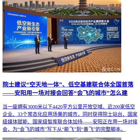
院士建议“空天地一体”、低空基建联合体全国首落
——安阳用一场对接会回答“会飞的城市”怎么建
当一座拥有3000米以下4420平方公里开放空域、近200家低空
企业、33个常态化应用场景的城市，同时获得院士站台、国家
级媒体赋能、国家级智库联合体加持——安阳正在用一场对接
会，为“会飞的城市”写下从“能飞”到“善飞”的完整脚本。