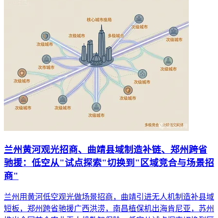
兰州黄河观光招商、曲靖县域制造补链、郑州跨省
驰援：低空从"试点探索"切换到"区域竞合与场景招
商"
兰州用黄河低空观光做场景招商，曲靖引进无人机制造补县域
短板，郑州跨省驰援广西洪涝，南昌植保机出海肯尼亚，苏州