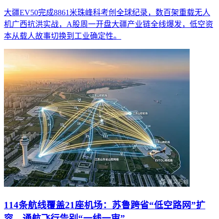
大疆EV50完成8861米珠峰科考创全球纪录，数百架重载无人
机广西抗洪实战，A股周一开盘大疆产业链全线爆发，低空资
本从载人故事切换到工业确定性。
114条航线覆盖21座机场：苏鲁跨省“低空路网”扩
容，通航飞行告别“一线一审”