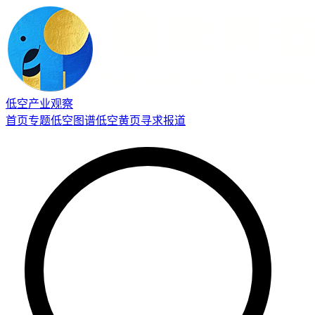
低空产业观察
首页
专题
低空图谱
低空黄页
寻求报道