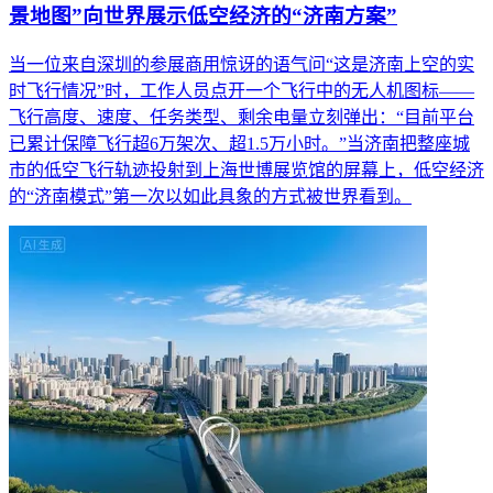
景地图”向世界展示低空经济的“济南方案”
当一位来自深圳的参展商用惊讶的语气问“这是济南上空的实
时飞行情况”时，工作人员点开一个飞行中的无人机图标——
飞行高度、速度、任务类型、剩余电量立刻弹出：“目前平台
已累计保障飞行超6万架次、超1.5万小时。”当济南把整座城
市的低空飞行轨迹投射到上海世博展览馆的屏幕上，低空经济
的“济南模式”第一次以如此具象的方式被世界看到。