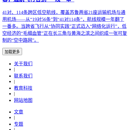
41对、114条跨区低空航线，覆盖苏鲁两省21座运输机场与通
用机场——从“19对56条”到“41对114条”，航线规模一年翻了
一番多。当跨省飞行从“协同实践”正式迈入“网络化运行”，低
空经济的“毛细血管”正在长三角与黄海之滨之间织成一张可复
制的“空中路网”。
加载更多
关于我们
|
联系我们
|
教育科技
|
网站地图
文章
|
专题
|