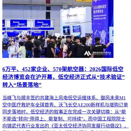
6万平、452家企业、570架航空器：2026国际低空
经济博览会在沪开幕，低空经济正式从“技术验证”
转入“场景落地”
当峰飞与顺丰签约共建海上风电低空运维体系、御风未来M1
空中医疗救护车全球首秀、沃飞长空AE200新样机与增购订单
同步落地时，低空经济的叙事正在完成一次关键切换：从“能
不能造”转向“用得上、能复制、可持续”。而中国工程院院士
向锦武代表行业发出的《亚太低空经济协同发展行动倡议》，