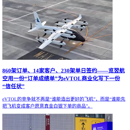
860架订单、14家客户、230架单日签约——览翌航
空用一份“订单成绩单”为eVTOL商业化写下一份
“信任状”
eVTOL的竞争就不再是“谁能造出更好的飞机”，而是“谁能先
把飞机变成客户愿意真金白银下单的商品”。