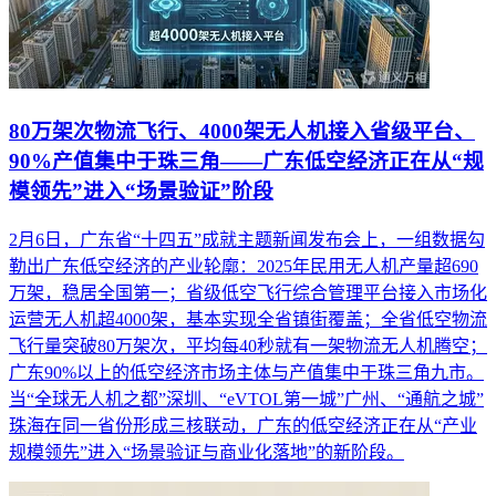
80万架次物流飞行、4000架无人机接入省级平台、
90%产值集中于珠三角——广东低空经济正在从“规
模领先”进入“场景验证”阶段
2月6日，广东省“十四五”成就主题新闻发布会上，一组数据勾
勒出广东低空经济的产业轮廓：2025年民用无人机产量超690
万架，稳居全国第一；省级低空飞行综合管理平台接入市场化
运营无人机超4000架，基本实现全省镇街覆盖；全省低空物流
飞行量突破80万架次，平均每40秒就有一架物流无人机腾空；
广东90%以上的低空经济市场主体与产值集中于珠三角九市。
当“全球无人机之都”深圳、“eVTOL第一城”广州、“通航之城”
珠海在同一省份形成三核联动，广东的低空经济正在从“产业
规模领先”进入“场景验证与商业化落地”的新阶段。