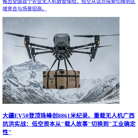
推出全国首个农业无人机数智保险，低空从试点探索切换到区
域竞合与场景招商。
大疆EV50登顶珠峰创8861米纪录、重载无人机广西
抗洪实战：低空资本从"载人故事"切换到"工业确定
性"