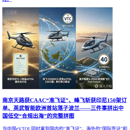
南京天路获CAAC“准飞证”、峰飞斩获印尼150架订
单、英武智能欧洲首站落子波兰——三件事拼出中
国低空“合规出海”的完整拼图
当中国eVTOL同时拿到国内的“准飞证”、海外的“国际签证”和