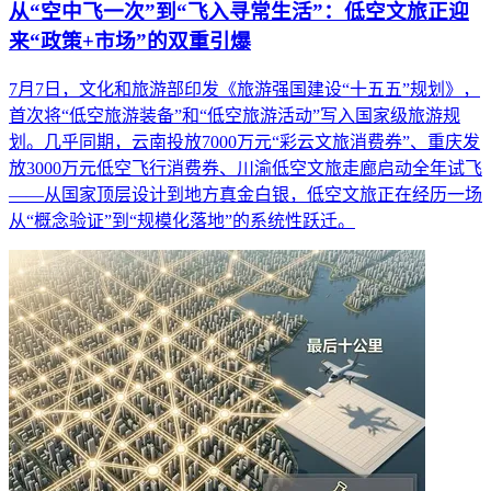
从“空中飞一次”到“飞入寻常生活”：低空文旅正迎
来“政策+市场”的双重引爆
7月7日，文化和旅游部印发《旅游强国建设“十五五”规划》，
首次将“低空旅游装备”和“低空旅游活动”写入国家级旅游规
划。几乎同期，云南投放7000万元“彩云文旅消费券”、重庆发
放3000万元低空飞行消费券、川渝低空文旅走廊启动全年试飞
——从国家顶层设计到地方真金白银，低空文旅正在经历一场
从“概念验证”到“规模化落地”的系统性跃迁。