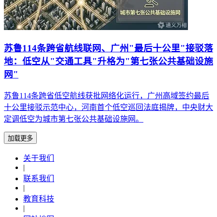
苏鲁114条跨省航线联网、广州"最后十公里"接驳落
地：低空从"交通工具"升格为"第七张公共基础设施
网"
苏鲁114条跨省低空航线获批网络化运行，广州高域签约最后
十公里接驳示范中心，河南首个低空巡回法庭揭牌，中央财大
定调低空为城市第七张公共基础设施网。
加载更多
关于我们
|
联系我们
|
教育科技
|