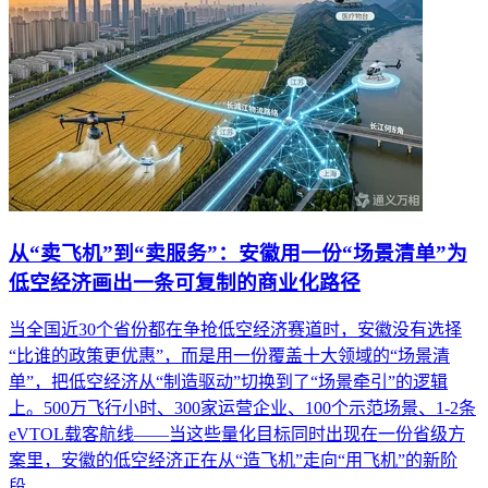
从“卖飞机”到“卖服务”：安徽用一份“场景清单”为
低空经济画出一条可复制的商业化路径
当全国近30个省份都在争抢低空经济赛道时，安徽没有选择
“比谁的政策更优惠”，而是用一份覆盖十大领域的“场景清
单”，把低空经济从“制造驱动”切换到了“场景牵引”的逻辑
上。500万飞行小时、300家运营企业、100个示范场景、1-2条
eVTOL载客航线——当这些量化目标同时出现在一份省级方
案里，安徽的低空经济正在从“造飞机”走向“用飞机”的新阶
段。