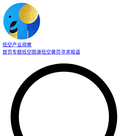
低空产业观察
首页
专题
低空图谱
低空黄页
寻求报道