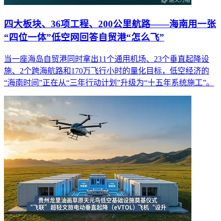
四大板块、36项工程、200公里航路——海南用一张
“四位一体”低空网回答自贸港“怎么飞”
当一座海岛自贸港同时拿出11个通用机场、23个垂直起降设
施、2个跨海航路和170万飞行小时的量化目标，低空经济的
“海南时间”正在从“三年行动计划”升级为“十五年系统施工”。