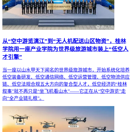
从“空中游览漓江”到“无人机配送山区物资”，桂林
学院用一座产业学院为世界级旅游城市装上“低空人
才引擎”
当一座以山水甲天下闻名的世界级旅游城市，开始系统化培养
低空装备研发、低空通信网络、低空运营管理、低空物流供应
链、低空法规合规五大方向的复合型人才，低空经济的“桂林
叙事”就不再只是“坐飞机看山水”——它正在从“空中游览”走
向“全产业链扎根”。