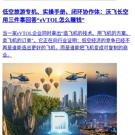
低空旅游专机、实操手册、闭环协作体：沃飞长空
用三件事回答“eVTOL怎么赚钱”
当一家eVTOL企业同时拿出“造飞机的技术、用飞机的方案、
卖飞机的订单”，它正在向行业证明：低空经济的竞争已经不
再是谁能造出更好的飞机，而是谁能把飞机变成可复制的商
业。