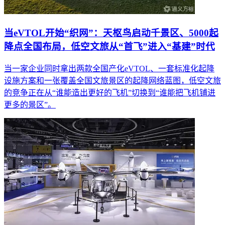
当eVTOL开始“织网”：天枢鸟启动千景区、5000起
降点全国布局，低空文旅从“首飞”进入“基建”时代
当一家企业同时拿出两款全国产化eVTOL、一套标准化起降
设施方案和一张覆盖全国文旅景区的起降网络蓝图，低空文旅
的竞争正在从“谁能造出更好的飞机”切换到“谁能把飞机铺进
更多的景区”。