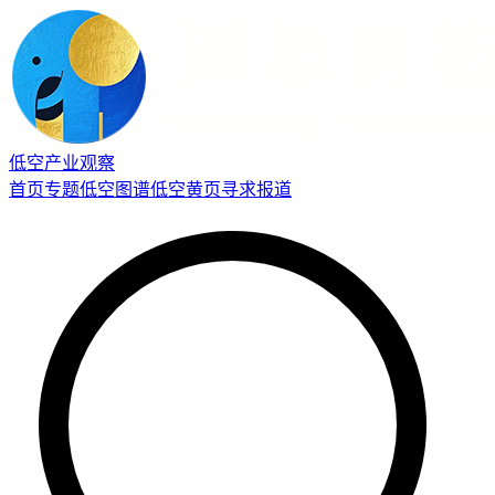
低空产业观察
首页
专题
低空图谱
低空黄页
寻求报道