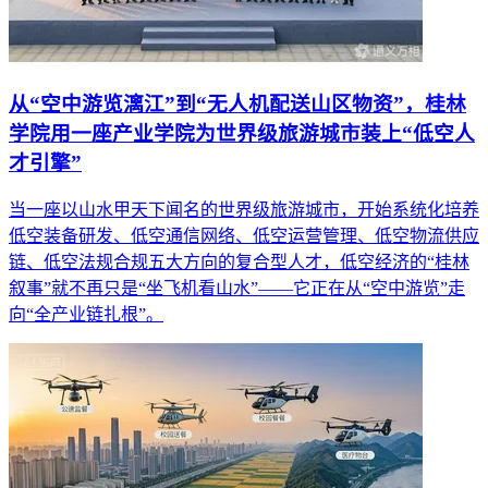
从“空中游览漓江”到“无人机配送山区物资”，桂林
学院用一座产业学院为世界级旅游城市装上“低空人
才引擎”
当一座以山水甲天下闻名的世界级旅游城市，开始系统化培养
低空装备研发、低空通信网络、低空运营管理、低空物流供应
链、低空法规合规五大方向的复合型人才，低空经济的“桂林
叙事”就不再只是“坐飞机看山水”——它正在从“空中游览”走
向“全产业链扎根”。