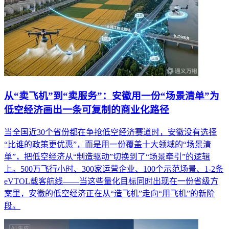
从“卖飞机”到“卖服务”：安徽用一份“场景清单”为
低空经济画出一条可复制的商业化路径
当全国近30个省份都在争抢低空经济赛道时，安徽没有选择
“比谁的政策更优惠”，而是用一份覆盖十大领域的“场景清
单”，把低空经济从“制造驱动”切换到了“场景牵引”的逻辑
上。500万飞行小时、300家运营企业、100个示范场景、1-2条
eVTOL载客航线——当这些量化目标同时出现在一份省级方
案里，安徽的低空经济正在从“造飞机”走向“用飞机”的新阶
段。