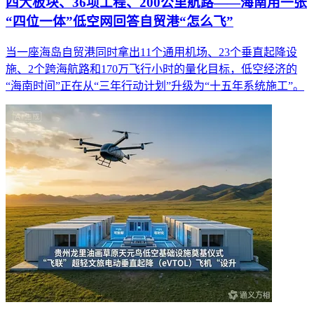
四大板块、36项工程、200公里航路——海南用一张
“四位一体”低空网回答自贸港“怎么飞”
当一座海岛自贸港同时拿出11个通用机场、23个垂直起降设
施、2个跨海航路和170万飞行小时的量化目标，低空经济的
“海南时间”正在从“三年行动计划”升级为“十五年系统施工”。