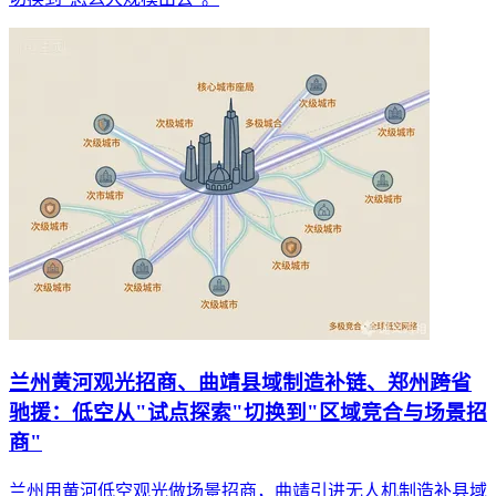
兰州黄河观光招商、曲靖县域制造补链、郑州跨省
驰援：低空从"试点探索"切换到"区域竞合与场景招
商"
兰州用黄河低空观光做场景招商，曲靖引进无人机制造补县域