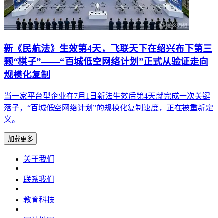
新《民航法》生效第4天，飞联天下在绍兴布下第三
颗“棋子”——“百城低空网络计划”正式从验证走向
规模化复制
当一家平台型企业在7月1日新法生效后第4天就完成一次关键
落子，“百城低空网络计划”的规模化复制速度，正在被重新定
义。
加载更多
关于我们
|
联系我们
|
教育科技
|