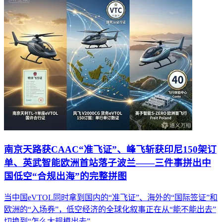
南京天路获CAAC“准飞证”、峰飞斩获印尼150架订
单、英武智能欧洲首站落子波兰——三件事拼出中
国低空“合规出海”的完整拼图
当中国eVTOL同时拿到国内的“准飞证”、海外的“国际签证”和
欧洲的“入场券”，低空经济的全球化叙事正在从“能不能出去”
切换到“怎么大规模出去”。