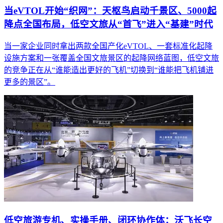
当eVTOL开始“织网”：天枢鸟启动千景区、5000起
降点全国布局，低空文旅从“首飞”进入“基建”时代
当一家企业同时拿出两款全国产化eVTOL、一套标准化起降
设施方案和一张覆盖全国文旅景区的起降网络蓝图，低空文旅
的竞争正在从“谁能造出更好的飞机”切换到“谁能把飞机铺进
更多的景区”。
低空旅游专机、实操手册、闭环协作体：沃飞长空