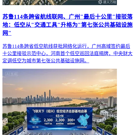
苏鲁114条跨省航线联网、广州"最后十公里"接驳落
地：低空从"交通工具"升格为"第七张公共基础设施
网"
苏鲁114条跨省低空航线获批网络化运行，广州高域签约最后
十公里接驳示范中心，河南首个低空巡回法庭揭牌，中央财大
定调低空为城市第七张公共基础设施网。