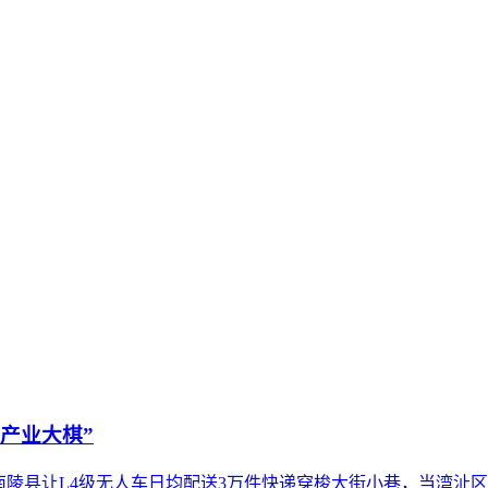
产业大棋”
南陵县让L4级无人车日均配送3万件快递穿梭大街小巷，当湾沚