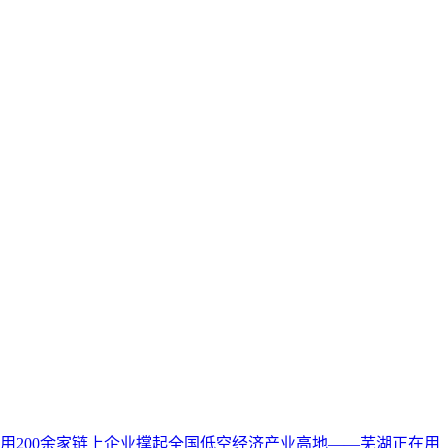
区用200余家链上企业撑起全国低空经济产业高地——芜湖正在用