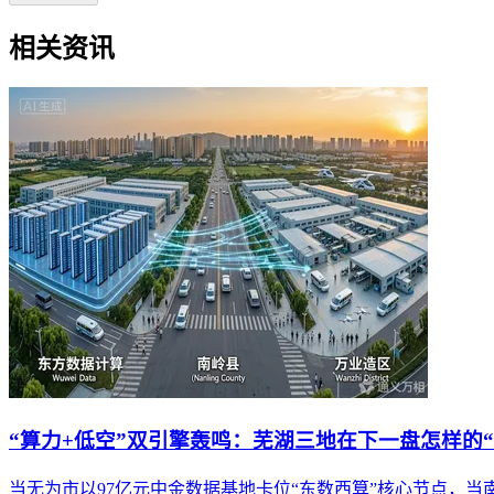
相关资讯
“算力+低空”双引擎轰鸣：芜湖三地在下一盘怎样的“
当无为市以97亿元中金数据基地卡位“东数西算”核心节点，当