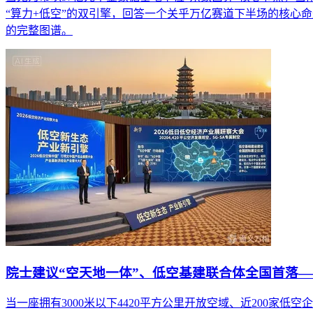
“算力+低空”的双引擎，回答一个关乎万亿赛道下半场的核心
的完整图谱。
院士建议“空天地一体”、低空基建联合体全国首落—
当一座拥有3000米以下4420平方公里开放空域、近200