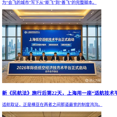
为“会飞的城市”写下从“能飞”到“善飞”的完整脚本。
新《民航法》施行后第22天，上海用一座“适航技术
适航取证，正是横亘在两者之间那道最宽的制度鸿沟。