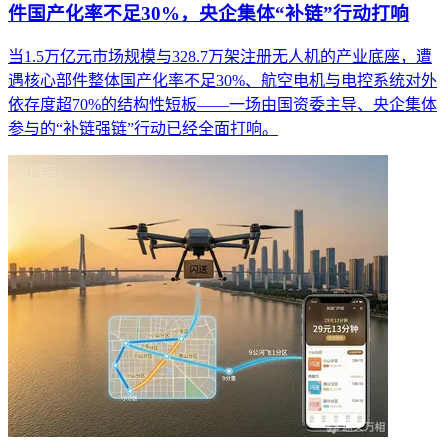
件国产化率不足30%，央企集体“补链”行动打响
当1.5万亿元市场规模与328.7万架注册无人机的产业底座，遭
遇核心部件整体国产化率不足30%、航空电机与电控系统对外
依存度超70%的结构性短板——一场由国资委主导、央企集体
参与的“补链强链”行动已经全面打响。