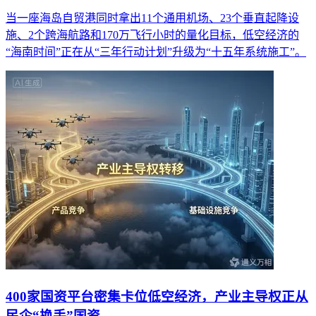
当一座海岛自贸港同时拿出11个通用机场、23个垂直起降设
施、2个跨海航路和170万飞行小时的量化目标，低空经济的
“海南时间”正在从“三年行动计划”升级为“十五年系统施工”。
400家国资平台密集卡位低空经济，产业主导权正从
民企“换手”国资