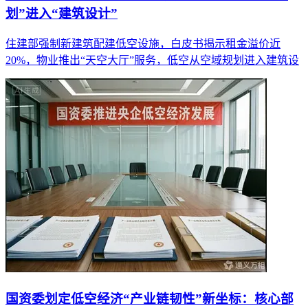
划”进入“建筑设计”
住建部强制新建筑配建低空设施，白皮书揭示租金溢价近
20%，物业推出“天空大厅”服务，低空从空域规划进入建筑设
国资委划定低空经济“产业链韧性”新坐标：核心部