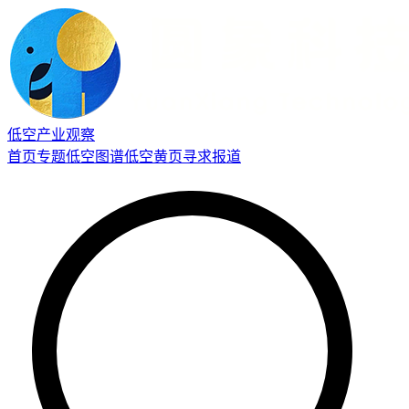
低空产业观察
首页
专题
低空图谱
低空黄页
寻求报道