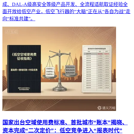
成、DAL-A级高安全等级产品开发、全流程适航取证经验全
面开放给低空产业，低空飞行器的“大脑”正在从“各自为战”走
向“标准共建”。
国家出台空域使用费标准、首批城市“账本”揭晓、
资本完成“二次定价”：低空竞争进入“报表时代”