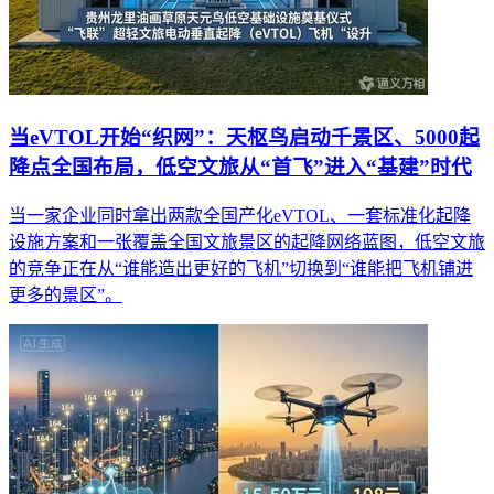
当eVTOL开始“织网”：天枢鸟启动千景区、5000起
降点全国布局，低空文旅从“首飞”进入“基建”时代
当一家企业同时拿出两款全国产化eVTOL、一套标准化起降
设施方案和一张覆盖全国文旅景区的起降网络蓝图，低空文旅
的竞争正在从“谁能造出更好的飞机”切换到“谁能把飞机铺进
更多的景区”。