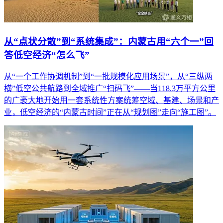
从“点状分散”到“系统集成”：内蒙古用“六个一”回
答低空经济“怎么飞”
从“一个工作协调机制”到“一批规模化应用场景”，从“三纵两
横”低空公共航路到全域推广“扫码飞”——当118.3万平方公里
的广袤大地开始用一套系统性方案统筹空域、基建、场景和产
业，低空经济的“内蒙古时间”正在从“规划图”走向“施工图”。