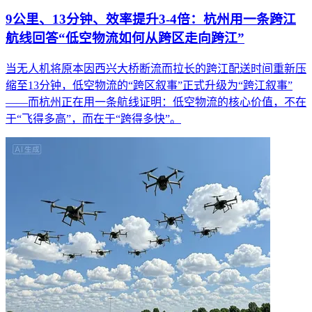
9公里、13分钟、效率提升3-4倍：杭州用一条跨江
航线回答“低空物流如何从跨区走向跨江”
当无人机将原本因西兴大桥断流而拉长的跨江配送时间重新压
缩至13分钟，低空物流的“跨区叙事”正式升级为“跨江叙事”
——而杭州正在用一条航线证明：低空物流的核心价值，不在
于“飞得多高”，而在于“跨得多快”。