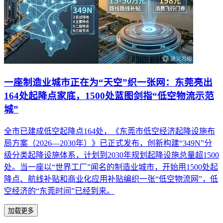
一座制造业城市正在为“天空”织一张网：东莞亮出
164处起降点家底，1500处蓝图剑指“低空物流示范
城”
全市已建成低空起降点164处，《东莞市低空经济起降设施布
局方案（2026—2030年）》已正式发布，创新构建“349N”分
级分类起降设施体系，计划到2030年规划起降设施总量超1500
处。当一座以“世界工厂”闻名的制造业城市，开始用1500处起
降点、航线补贴和商业化应用补贴编织一张“低空物流网”，低
空经济的“东莞时间”已经到来。
加载更多