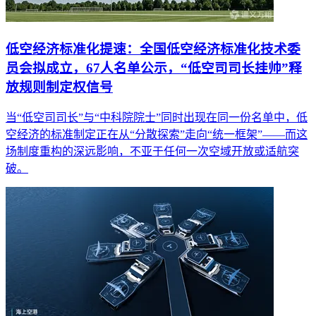
低空经济标准化提速：全国低空经济标准化技术委
员会拟成立，67人名单公示，“低空司司长挂帅”释
放规则制定权信号
当“低空司司长”与“中科院院士”同时出现在同一份名单中，低
空经济的标准制定正在从“分散探索”走向“统一框架”——而这
场制度重构的深远影响，不亚于任何一次空域开放或适航突
破。