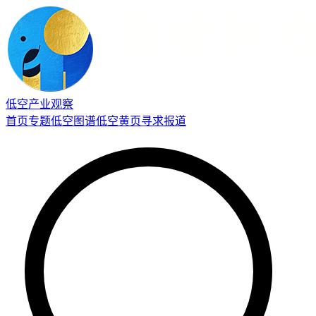
低空产业观察
首页
专题
低空图谱
低空黄页
寻求报道