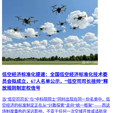
低空经济标准化提速：全国低空经济标准化技术委
员会拟成立，67人名单公示，“低空司司长挂帅”释
放规则制定权信号
当“低空司司长”与“中科院院士”同时出现在同一份名单中，低
空经济的标准制定正在从“分散探索”走向“统一框架”——而这
场制度重构的深远影响，不亚于任何一次空域开放或适航突