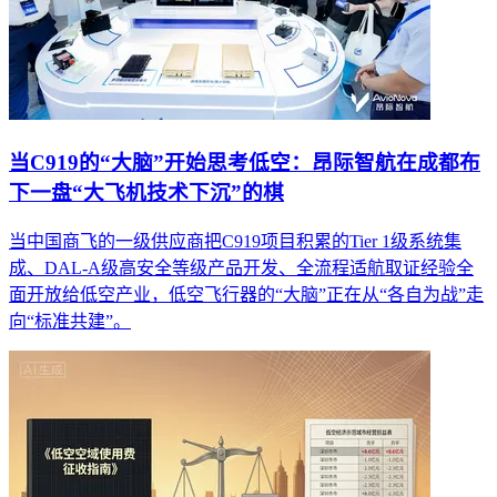
当C919的“大脑”开始思考低空：昂际智航在成都布
下一盘“大飞机技术下沉”的棋
当中国商飞的一级供应商把C919项目积累的Tier 1级系统集
成、DAL-A级高安全等级产品开发、全流程适航取证经验全
面开放给低空产业，低空飞行器的“大脑”正在从“各自为战”走
向“标准共建”。