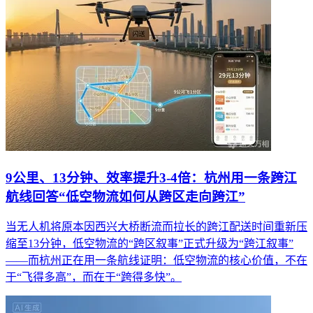
9公里、13分钟、效率提升3-4倍：杭州用一条跨江
航线回答“低空物流如何从跨区走向跨江”
当无人机将原本因西兴大桥断流而拉长的跨江配送时间重新压
缩至13分钟，低空物流的“跨区叙事”正式升级为“跨江叙事”
——而杭州正在用一条航线证明：低空物流的核心价值，不在
于“飞得多高”，而在于“跨得多快”。