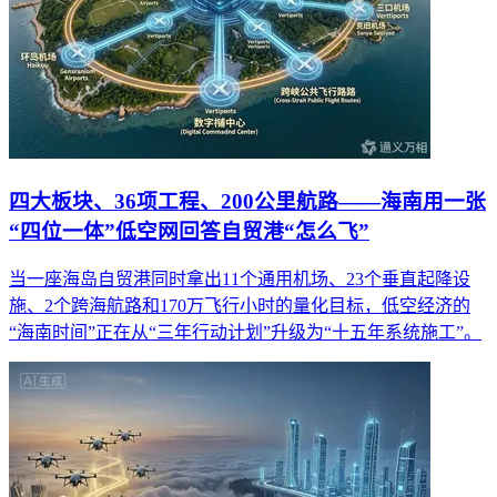
四大板块、36项工程、200公里航路——海南用一张
“四位一体”低空网回答自贸港“怎么飞”
当一座海岛自贸港同时拿出11个通用机场、23个垂直起降设
施、2个跨海航路和170万飞行小时的量化目标，低空经济的
“海南时间”正在从“三年行动计划”升级为“十五年系统施工”。