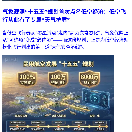
气象观测“十五五”规划首次点名低空经济：低空飞
行从此有了专属“天气护盾”
当低空飞行器从“零星试点”走向“高频次常态化”，气象保障正
从“可选项”变成“必选项”——而这份规划，正是为低空经济规
模化飞行划出的第一道“天气安全基线”。