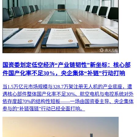
国资委划定低空经济“产业链韧性”新坐标：核心部
件国产化率不足30%，央企集体“补链”行动打响
当1.5万亿元市场规模与328.7万架注册无人机的产业底座，遭
遇核心部件整体国产化率不足30%、航空电机与电控系统对外
依存度超70%的结构性短板——一场由国资委主导、央企集体
参与的“补链强链”行动已经全面打响。