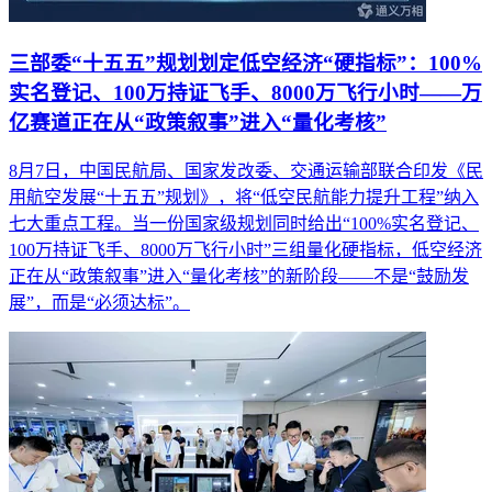
三部委“十五五”规划划定低空经济“硬指标”：100%
实名登记、100万持证飞手、8000万飞行小时——万
亿赛道正在从“政策叙事”进入“量化考核”
8月7日，中国民航局、国家发改委、交通运输部联合印发《民
用航空发展“十五五”规划》，将“低空民航能力提升工程”纳入
七大重点工程。当一份国家级规划同时给出“100%实名登记、
100万持证飞手、8000万飞行小时”三组量化硬指标，低空经济
正在从“政策叙事”进入“量化考核”的新阶段——不是“鼓励发
展”，而是“必须达标”。