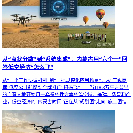
从“点状分散”到“系统集成”：内蒙古用“六个一”回
答低空经济“怎么飞”
从“一个工作协调机制”到“一批规模化应用场景”，从“三纵两
横”低空公共航路到全域推广“扫码飞”——当118.3万平方公里
的广袤大地开始用一套系统性方案统筹空域、基建、场景和产
业，低空经济的“内蒙古时间”正在从“规划图”走向“施工图”。