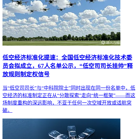
低空经济标准化提速：全国低空经济标准化技术委
员会拟成立，67人名单公示，“低空司司长挂帅”释
放规则制定权信号
当“低空司司长”与“中科院院士”同时出现在同一份名单中，低
空经济的标准制定正在从“分散探索”走向“统一框架”——而这
场制度重构的深远影响，不亚于任何一次空域开放或适航突
破。