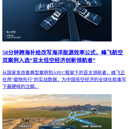
58分钟跨海补给改写海洋能源效率公式，峰飞航空
双案例入选“亚太低空经济创新领航者”
从国家发改委典型案例到APEC框架下的亚太领航者，峰飞正
在用“载物先行”的实战数据，为中国低空经济的全球化叙事写
下最硬核的注脚。