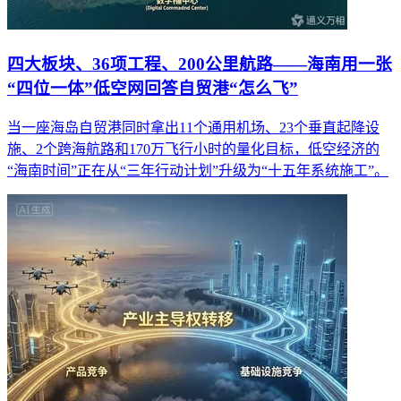
四大板块、36项工程、200公里航路——海南用一张
“四位一体”低空网回答自贸港“怎么飞”
当一座海岛自贸港同时拿出11个通用机场、23个垂直起降设
施、2个跨海航路和170万飞行小时的量化目标，低空经济的
“海南时间”正在从“三年行动计划”升级为“十五年系统施工”。