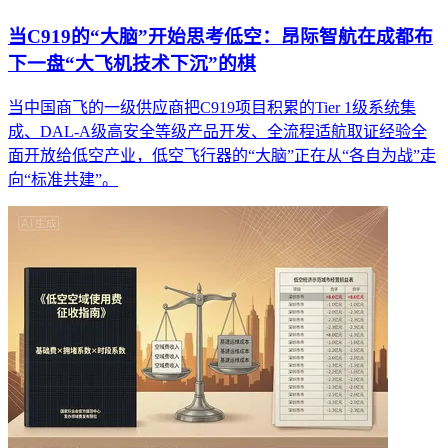
当C919的“大脑”开始思考低空：昂际智航在成都布
下一盘“大飞机技术下沉”的棋
当中国商飞的一级供应商把C919项目积累的Tier 1级系统集
成、DAL-A级高安全等级产品开发、全流程适航取证经验全
面开放给低空产业，低空飞行器的“大脑”正在从“各自为战”走
向“标准共建”。