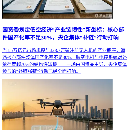
国资委划定低空经济“产业链韧性”新坐标：核心部
件国产化率不足30%，央企集体“补链”行动打响
当1.5万亿元市场规模与328.7万架注册无人机的产业底座，遭
遇核心部件整体国产化率不足30%、航空电机与电控系统对外
依存度超70%的结构性短板——一场由国资委主导、央企集体
参与的“补链强链”行动已经全面打响。