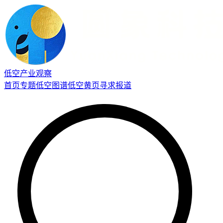
低空产业观察
首页
专题
低空图谱
低空黄页
寻求报道