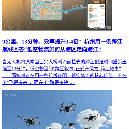
9公里、13分钟、效率提升3-4倍：杭州用一条跨江
航线回答“低空物流如何从跨区走向跨江”
当无人机将原本因西兴大桥断流而拉长的跨江配送时间重新压
缩至13分钟，低空物流的“跨区叙事”正式升级为“跨江叙事”
——而杭州正在用一条航线证明：低空物流的核心价值，不在
于“飞得多高”，而在于“跨得多快”。