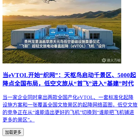
当eVTOL开始“织网”：天枢鸟启动千景区、5000起
降点全国布局，低空文旅从“首飞”进入“基建”时代
当一家企业同时拿出两款全国产化eVTOL、一套标准化起降
设施方案和一张覆盖全国文旅景区的起降网络蓝图，低空文旅
的竞争正在从“谁能造出更好的飞机”切换到“谁能把飞机铺进
更多的景区”。
加载更多