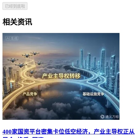
已经到底啦
相关资讯
400家国资平台密集卡位低空经济，产业主导权正从