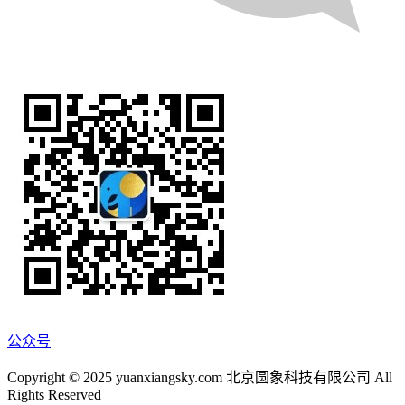
公众号
Copyright © 2025 yuanxiangsky.com 北京圆象科技有限公司 All
Rights Reserved