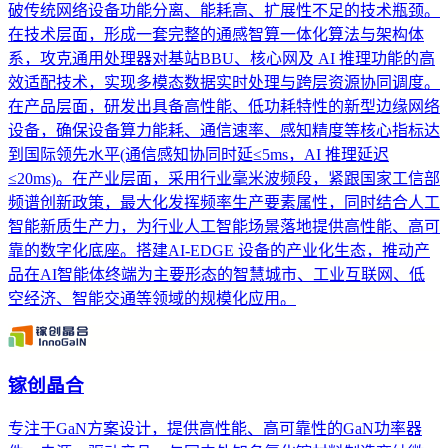
破传统网络设备功能分离、能耗高、扩展性不足的技术瓶颈。
在技术层面，形成一套完整的通感智算一体化算法与架构体
系，攻克通用处理器对基站BBU、核心网及 AI 推理功能的高
效适配技术，实现多模态数据实时处理与跨层资源协同调度。
在产品层面，研发出具备高性能、低功耗特性的新型边缘网络
设备，确保设备算力能耗、通信速率、感知精度等核心指标达
到国际领先水平(通信感知协同时延≤5ms，AI 推理延迟
≤20ms)。在产业层面，采用行业毫米波频段，紧跟国家工信部
频谱创新政策，最大化发挥频率生产要素属性，同时结合人工
智能新质生产力，为行业人工智能场景落地提供高性能、高可
靠的数字化底座。搭建AI-EDGE 设备的产业化生态，推动产
品在AI智能体终端为主要形态的智慧城市、工业互联网、低
空经济、智能交通等领域的规模化应用。
镓创晶合
专注于GaN方案设计，提供高性能、高可靠性的GaN功率器