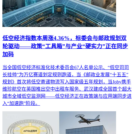
低空经济指数本周涨4.36%，标委会与邮政规划双
轮驱动——政策“工具箱”与产业“硬实力”正在同步
加码
当全国低空经济标准化技术委员会67人名单公示、“低空司司
长挂帅”为万亿赛道划定规则跑道，当《邮政业发展“十五五”
规划》首次将低空寄递物流写入国家级五年规划，当Joby携手
维珍航空在英国推出空中出租车服务、武汉建成全国首个超大
城市全域低空监测网——低空经济正在政策端与应用端同步进
入“加速跑”阶段。