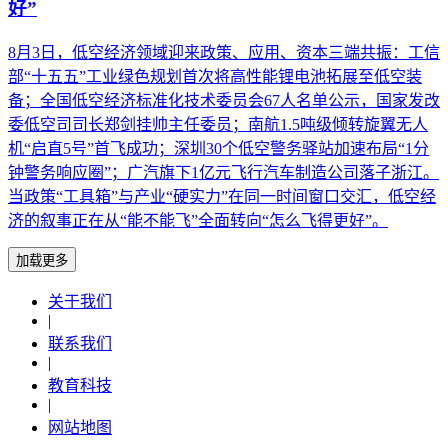
好”
8月3日，低空经济领域迎来政策、应用、资本三端共振：工信
部“十五五”工业绿色规划首次将高性能锂电池拓展至低空装
备；全国低空经济标准化技术委员会67人名单公示，国家发改
委低空司司长郑剑挂帅主任委员；南航1.5吨级倾转旋翼无人
机“启直5号”首飞成功；深圳30个低空警务驿站加速布局“1分
钟警务响应圈”；广汽旗下1亿元飞行汽车制造公司落子浙江。
当政策“工具箱”与产业“硬实力”在同一时间窗口交汇，低空经
济的叙事正在从“能不能飞”全面转向“怎么飞得更好”。
加载更多
关于我们
|
联系我们
|
教育科技
|
网站地图