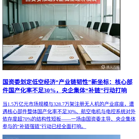
国资委划定低空经济“产业链韧性”新坐标：核心部
件国产化率不足30%，央企集体“补链”行动打响
当1.5万亿元市场规模与328.7万架注册无人机的产业底座，遭
遇核心部件整体国产化率不足30%、航空电机与电控系统对外
依存度超70%的结构性短板——一场由国资委主导、央企集体
参与的“补链强链”行动已经全面打响。