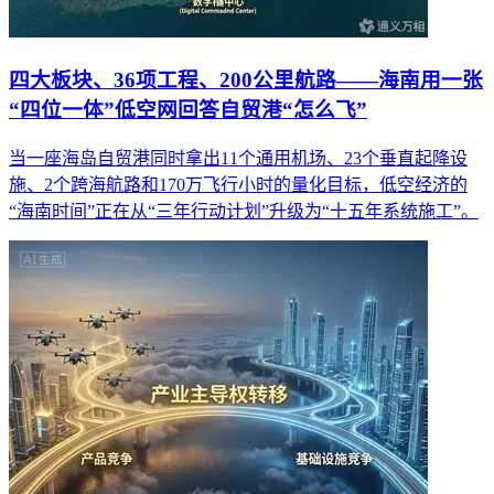
四大板块、36项工程、200公里航路——海南用一张
“四位一体”低空网回答自贸港“怎么飞”
当一座海岛自贸港同时拿出11个通用机场、23个垂直起降设
施、2个跨海航路和170万飞行小时的量化目标，低空经济的
“海南时间”正在从“三年行动计划”升级为“十五年系统施工”。