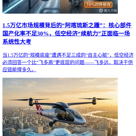
1.5万亿市场规模背后的“阿喀琉斯之踵”：核心部件
国产化率不足30%，低空经济“续航力”正面临一场
系统性大考
当1.5万亿的“规模底座”遭遇不足三成的“自主心脏”，低空经济
必须回答一个比“飞多高”更底层的问题——飞多远，取决于供
应链能撑多久。