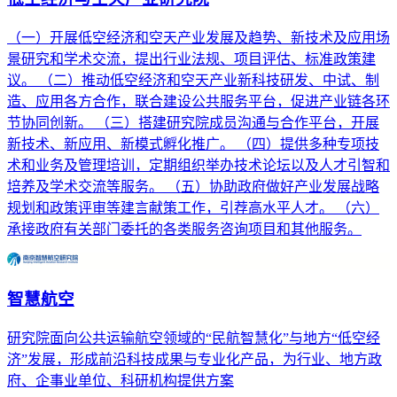
（一）开展低空经济和空天产业发展及趋势、新技术及应用场
景研究和学术交流，提出行业法规、项目评估、标准政策建
议。 （二）推动低空经济和空天产业新科技研发、中试、制
造、应用各方合作，联合建设公共服务平台，促进产业链各环
节协同创新。 （三）搭建研究院成员沟通与合作平台，开展
新技术、新应用、新模式孵化推广。 （四）提供多种专项技
术和业务及管理培训，定期组织举办技术论坛以及人才引智和
培养及学术交流等服务。 （五）协助政府做好产业发展战略
规划和政策评审等建言献策工作，引荐高水平人才。 （六）
承接政府有关部门委托的各类服务咨询项目和其他服务。
智慧航空
研究院面向公共运输航空领域的“民航智慧化”与地方“低空经
济”发展，形成前沿科技成果与专业化产品，为行业、地方政
府、企事业单位、科研机构提供方案