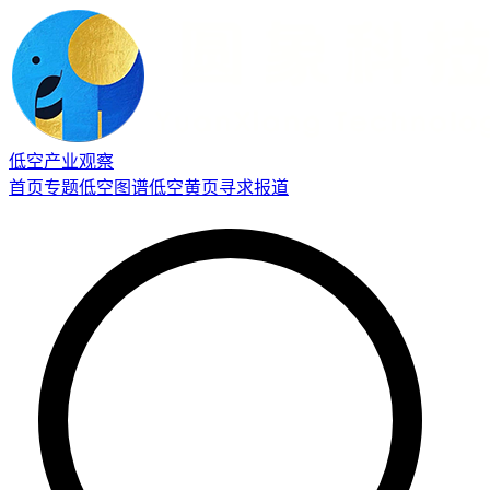
低空产业观察
首页
专题
低空图谱
低空黄页
寻求报道