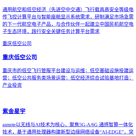
通用航空和低空经济（先进空中交通）飞行载具高安全等级电
传飞控计算平台与智能座舱显示系统需求，研制满足市场急需
的下一代航空电子产品，与合作伙伴一起建立中国民机航空电
子生态环境，践行安全关键任务计算平台需求
重庆低空公司
重庆低空公司
重庆市的低空飞行管服平台建设与运维；低空基础设施投建运
营；低空公共服务类场景运营；低空经济综合试验基地打造；
产业投资
紫金星宇
asmote以无线与AI技术为核心，聚焦5G-A/6G 通感智算一体化
技术，基于通用处理器构建新型边缘网络设备“AI-EDGE”，突