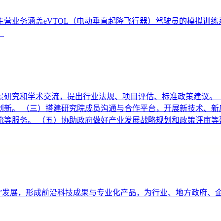
业务涵盖eVTOL（电动垂直起降飞行器）驾驶员的模拟训练系统
。
景研究和学术交流，提出行业法规、项目评估、标准政策建议。 
新。 （三）搭建研究院成员沟通与合作平台，开展新技术、新
等服务。 （五）协助政府做好产业发展战略规划和政策评审等
济”发展，形成前沿科技成果与专业化产品，为行业、地方政府、