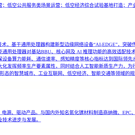
营；低空公共服务类场景运营；低空经济综合试验基地打造；产
算一体化技术，基于通用处理器构建新型边缘网络设备“AI-EDGE
通用处理器对基站BBU、核心网及 AI 推理功能的高效适配
备算力能耗、通信速率、感知精度等核心指标达到国际领先水平(通信
大化发挥频率生产要素属性，同时结合人工智能新质生产力，为
为主要形态的智慧城市、工业互联网、低空经济、智能交通等领域的
件、电源、驱动产品。与国内外知名氮化镓材料制造商纳微、EP
业技术进步与发展。