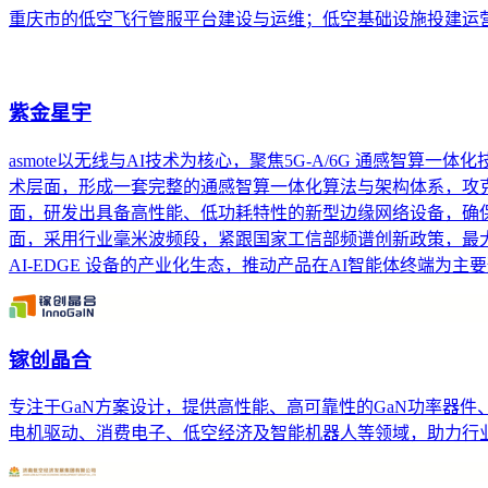
重庆市的低空飞行管服平台建设与运维；低空基础设施投建运
紫金星宇
asmote以无线与AI技术为核心，聚焦5G-A/6G 通感智
术层面，形成一套完整的通感智算一体化算法与架构体系，攻克
面，研发出具备高性能、低功耗特性的新型边缘网络设备，确保设
面，采用行业毫米波频段，紧跟国家工信部频谱创新政策，最
AI-EDGE 设备的产业化生态，推动产品在AI智能体终端
镓创晶合
专注于GaN方案设计，提供高性能、高可靠性的GaN功率器
电机驱动、消费电子、低空经济及智能机器人等领域，助力行