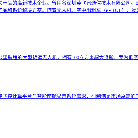
产品的高新技术企业。曾用名深圳英飞讯通信技术有限公司。公司
品和系统解决方案。随着无人机、空中出租车（eVTOL）、
00公里航程的大型货运无人机，拥有100立方米超大货舱，专为
传飞控计算平台与智能座舱显示系统需求，研制满足市场急需的