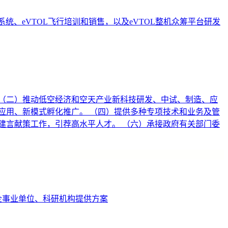
、eVTOL飞行培训和销售，以及eVTOL整机众筹平台研发
（二）推动低空经济和空天产业新科技研发、中试、制造、应
应用、新模式孵化推广。 （四）提供多种专项技术和业务及管
建言献策工作，引荐高水平人才。 （六）承接政府有关部门委
企事业单位、科研机构提供方案