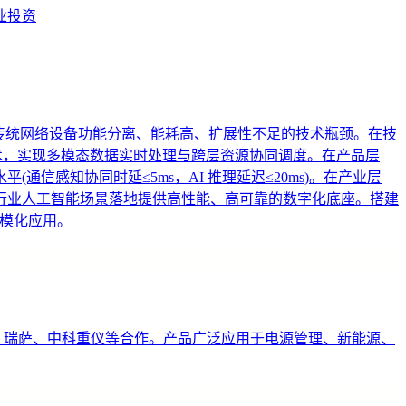
业投资
”，突破传统网络设备功能分离、能耗高、扩展性不足的技术瓶颈。在技
技术，实现多模态数据实时处理与跨层资源协同调度。在产品层
感知协同时延≤5ms，AI 推理延迟≤20ms)。在产业层
行业人工智能场景落地提供高性能、高可靠的数字化底座。搭建
规模化应用。
C、瑞萨、中科重仪等合作。产品广泛应用于电源管理、新能源、