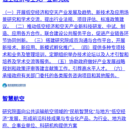
（一）开展低空经济和空天产业发展及趋势、新技术及应用场
景研究和学术交流，提出行业法规、项目评估、标准政策建
议。 （二）推动低空经济和空天产业新科技研发、中试、制
造、应用各方合作，联合建设公共服务平台，促进产业链各环
节协同创新。 （三）搭建研究院成员沟通与合作平台，开展
新技术、新应用、新模式孵化推广。 （四）提供多种专项技
术和业务及管理培训，定期组织举办技术论坛以及人才引智和
培养及学术交流等服务。 （五）协助政府做好产业发展战略
规划和政策评审等建言献策工作，引荐高水平人才。 （六）
承接政府有关部门委托的各类服务咨询项目和其他服务。
智慧航空
研究院面向公共运输航空领域的“民航智慧化”与地方“低空经
济”发展，形成前沿科技成果与专业化产品，为行业、地方政
府、企事业单位、科研机构提供方案