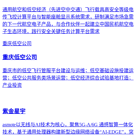
通用航空和低空经济（先进空中交通）飞行载具高安全等级电
传飞控计算平台与智能座舱显示系统需求，研制满足市场急需
的下一代航空电子产品，与合作伙伴一起建立中国民机航空电
子生态环境，践行安全关键任务计算平台需求
重庆低空公司
重庆低空公司
重庆市的低空飞行管服平台建设与运维；低空基础设施投建运
营；低空公共服务类场景运营；低空经济综合试验基地打造；
产业投资
紫金星宇
asmote以无线与AI技术为核心，聚焦5G-A/6G 通感智算一体化
技术，基于通用处理器构建新型边缘网络设备“AI-EDGE”，突