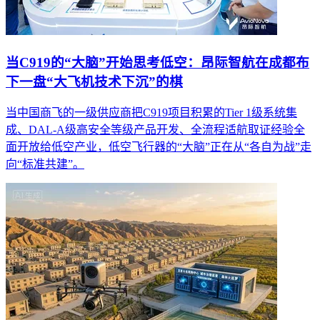
当C919的“大脑”开始思考低空：昂际智航在成都布
下一盘“大飞机技术下沉”的棋
当中国商飞的一级供应商把C919项目积累的Tier 1级系统集
成、DAL-A级高安全等级产品开发、全流程适航取证经验全
面开放给低空产业，低空飞行器的“大脑”正在从“各自为战”走
向“标准共建”。