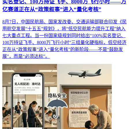
实名登记、100万持证飞手、8000万飞行小时——万
亿赛道正在从“政策叙事”进入“量化考核”
8月7日，中国民航局、国家发改委、交通运输部联合印发《民
用航空发展“十五五”规划》，将“低空民航能力提升工程”纳入
七大重点工程。当一份国家级规划同时给出“100%实名登记、
100万持证飞手、8000万飞行小时”三组量化硬指标，低空经济
正在从“政策叙事”进入“量化考核”的新阶段——不是“鼓励发
展”，而是“必须达标”。