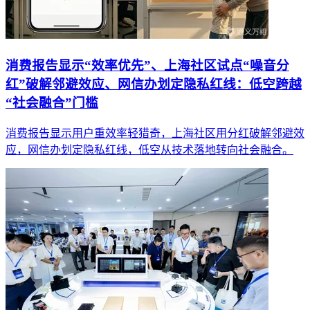
消费报告显示“效率优先”、上海社区试点“噪音分
红”破解邻避效应、网信办划定隐私红线：低空跨越
“社会融合”门槛
消费报告显示用户重效率轻猎奇，上海社区用分红破解邻避效
应，网信办划定隐私红线，低空从技术落地转向社会融合。