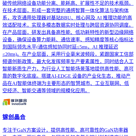
破传统网络设备功能分离、能耗高、扩展性不足的技术瓶颈。
在技术层面，形成一套完整的通感智算一体化算法与架构体
系，攻克通用处理器对基站BBU、核心网及 AI 推理功能的高
效适配技术，实现多模态数据实时处理与跨层资源协同调度。
在产品层面，研发出具备高性能、低功耗特性的新型边缘网络
设备，确保设备算力能耗、通信速率、感知精度等核心指标达
到国际领先水平(通信感知协同时延≤5ms，AI 推理延迟
≤20ms)。在产业层面，采用行业毫米波频段，紧跟国家工信部
频谱创新政策，最大化发挥频率生产要素属性，同时结合人工
智能新质生产力，为行业人工智能场景落地提供高性能、高可
靠的数字化底座。搭建AI-EDGE 设备的产业化生态，推动产
品在AI智能体终端为主要形态的智慧城市、工业互联网、低
空经济、智能交通等领域的规模化应用。
镓创晶合
专注于GaN方案设计，提供高性能、高可靠性的GaN功率器