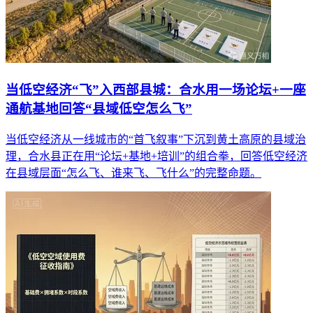
当低空经济“飞”入西部县城：合水用一场论坛+一座
通航基地回答“县域低空怎么飞”
当低空经济从一线城市的“首飞叙事”下沉到黄土高原的县域治
理，合水县正在用“论坛+基地+培训”的组合拳，回答低空经济
在县域层面“怎么飞、谁来飞、飞什么”的完整命题。