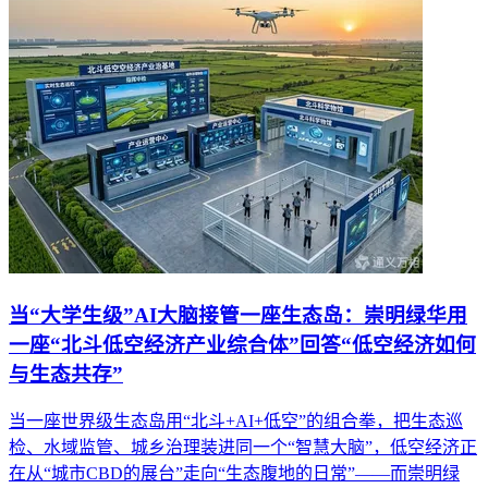
当“大学生级”AI大脑接管一座生态岛：崇明绿华用
一座“北斗低空经济产业综合体”回答“低空经济如何
与生态共存”
当一座世界级生态岛用“北斗+AI+低空”的组合拳，把生态巡
检、水域监管、城乡治理装进同一个“智慧大脑”，低空经济正
在从“城市CBD的展台”走向“生态腹地的日常”——而崇明绿