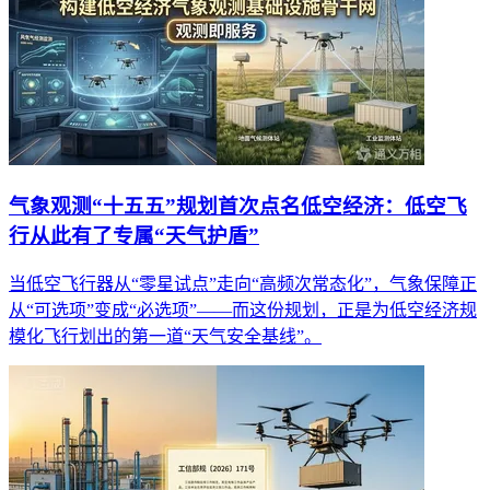
气象观测“十五五”规划首次点名低空经济：低空飞
行从此有了专属“天气护盾”
当低空飞行器从“零星试点”走向“高频次常态化”，气象保障正
从“可选项”变成“必选项”——而这份规划，正是为低空经济规
模化飞行划出的第一道“天气安全基线”。