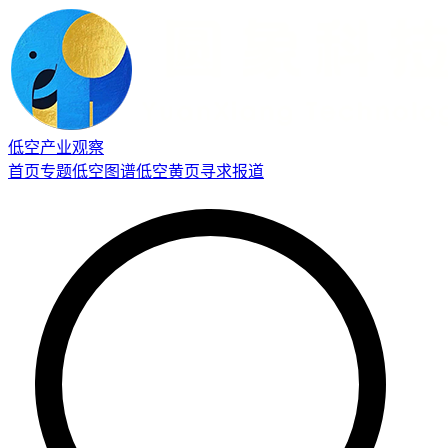
低空产业观察
首页
专题
低空图谱
低空黄页
寻求报道