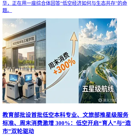
华，正在用一座综合体回答“低空经济如何与生态共存”的命
题。
教育部批设首批低空本科专业、文旅部推星级服务
标准、周末消费激增 300%：低空开启“育人”与“造
市”双轮驱动