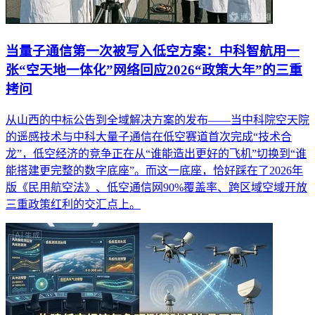
当量子通信第一次被写入低空方案：中科智航用一
张“空天地一体化”网络回应2026“政策大年”的三重
拷问
从山西的中标公告到全域解决方案的发布——当中科院空天院
的遥感技术与中科大量子通信在低空赛道首次完成“技术合
龙”，低空经济的竞争正在从“谁能造出更好的飞机”切换到“谁
能搭建更完整的数字底座”。而这一底座，恰好踩在了2026年
版《民用航空法》、低空通信网90%覆盖率、跨区域空域开放
三重政策红利的交汇点上。