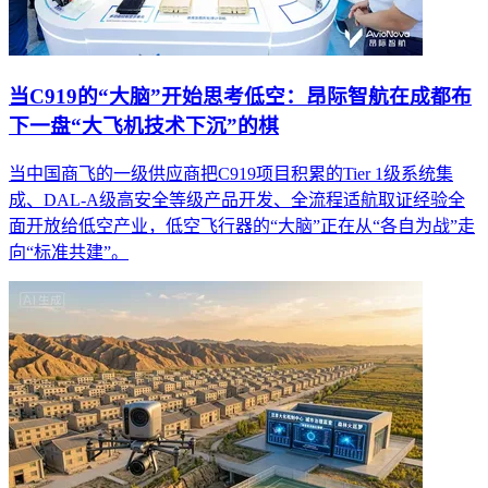
当C919的“大脑”开始思考低空：昂际智航在成都布
下一盘“大飞机技术下沉”的棋
当中国商飞的一级供应商把C919项目积累的Tier 1级系统集
成、DAL-A级高安全等级产品开发、全流程适航取证经验全
面开放给低空产业，低空飞行器的“大脑”正在从“各自为战”走
向“标准共建”。