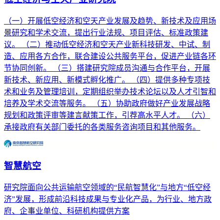
（一）开展低空经济和空天产业发展及趋势、新技术及应用场
景研究和学术交流，提出行业法规、项目评估、标准政策建
议。 （二）推动低空经济和空天产业新科技研发、中试、制
造、应用各方合作，联合建设公共服务平台，促进产业链各环
节协同创新。 （三）搭建研究院成员沟通与合作平台，开展
新技术、新应用、新模式孵化推广。 （四）提供多种专项技
术和业务及管理培训，定期组织举办技术论坛以及人才引智和
培养及学术交流等服务。 （五）协助政府做好产业发展战略
规划和政策评审等建言献策工作，引荐高水平人才。 （六）
承接政府有关部门委托的各类服务咨询项目和其他服务。
智慧航空
研究院面向公共运输航空领域的“民航智慧化”与地方“低空经
济”发展，形成前沿科技成果与专业化产品，为行业、地方政
府、企事业单位、科研机构提供方案