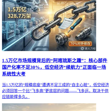
1.5万亿市场规模背后的“阿喀琉斯之踵”：核心部件
国产化率不足30%，低空经济“续航力”正面临一场
系统性大考
当1.5万亿的“规模底座”遭遇不足三成的“自主心脏”，低空经济
必须回答一个比“飞多高”更底层的问题——飞多远，取决于供
应链能撑多久。