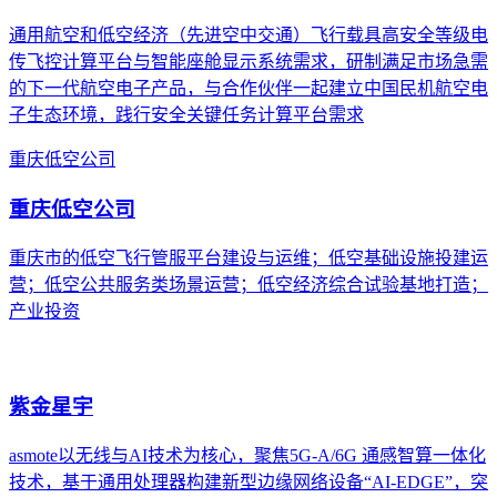
通用航空和低空经济（先进空中交通）飞行载具高安全等级电
传飞控计算平台与智能座舱显示系统需求，研制满足市场急需
的下一代航空电子产品，与合作伙伴一起建立中国民机航空电
子生态环境，践行安全关键任务计算平台需求
重庆低空公司
重庆低空公司
重庆市的低空飞行管服平台建设与运维；低空基础设施投建运
营；低空公共服务类场景运营；低空经济综合试验基地打造；
产业投资
紫金星宇
asmote以无线与AI技术为核心，聚焦5G-A/6G 通感智算一体化
技术，基于通用处理器构建新型边缘网络设备“AI-EDGE”，突