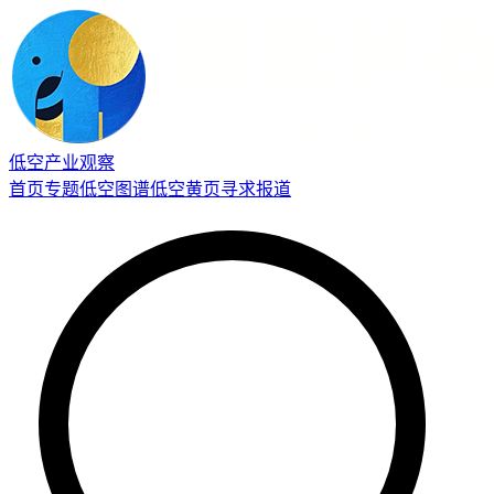
低空产业观察
首页
专题
低空图谱
低空黄页
寻求报道