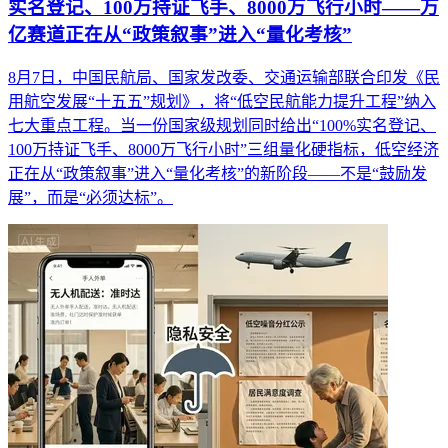
实名登记、100万持证飞手、8000万飞行小时——万
亿赛道正在从“政策叙事”进入“量化考核”
8月7日，中国民航局、国家发改委、交通运输部联合印发《民
用航空发展“十五五”规划》，将“低空民航能力提升工程”纳入
七大重点工程。当一份国家级规划同时给出“100%实名登记、
100万持证飞手、8000万飞行小时”三组量化硬指标，低空经济
正在从“政策叙事”进入“量化考核”的新阶段——不是“鼓励发
展”，而是“必须达标”。