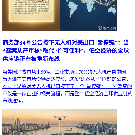
商务部34号公告按下无人机对美出口“暂停键”：当
“逐案从严审核”取代“许可便利”，低空经济的全球
供应链正在被重新布线
当美国消费市场上90%、工业市场上70%的无人机产自中国，
当大疆在美市场份额高达77%，这条“逐案从严审核”的公告，
本质上是给对美无人机出口按下了一个“暂停键”——它改变的
不仅是一家企业的报关流程，而是整个低空经济全球供应链的
布线逻辑。