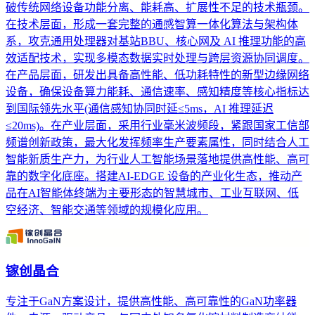
破传统网络设备功能分离、能耗高、扩展性不足的技术瓶颈。
在技术层面，形成一套完整的通感智算一体化算法与架构体
系，攻克通用处理器对基站BBU、核心网及 AI 推理功能的高
效适配技术，实现多模态数据实时处理与跨层资源协同调度。
在产品层面，研发出具备高性能、低功耗特性的新型边缘网络
设备，确保设备算力能耗、通信速率、感知精度等核心指标达
到国际领先水平(通信感知协同时延≤5ms，AI 推理延迟
≤20ms)。在产业层面，采用行业毫米波频段，紧跟国家工信部
频谱创新政策，最大化发挥频率生产要素属性，同时结合人工
智能新质生产力，为行业人工智能场景落地提供高性能、高可
靠的数字化底座。搭建AI-EDGE 设备的产业化生态，推动产
品在AI智能体终端为主要形态的智慧城市、工业互联网、低
空经济、智能交通等领域的规模化应用。
镓创晶合
专注于GaN方案设计，提供高性能、高可靠性的GaN功率器