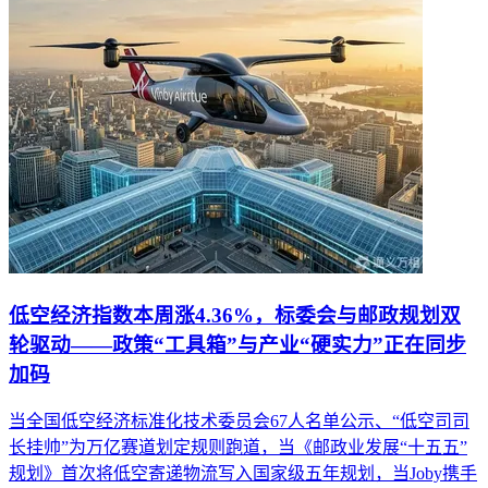
低空经济指数本周涨4.36%，标委会与邮政规划双
轮驱动——政策“工具箱”与产业“硬实力”正在同步
加码
当全国低空经济标准化技术委员会67人名单公示、“低空司司
长挂帅”为万亿赛道划定规则跑道，当《邮政业发展“十五五”
规划》首次将低空寄递物流写入国家级五年规划，当Joby携手