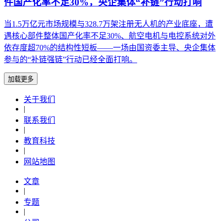
件国产化率不足30%，央企集体“补链”行动打响
当1.5万亿元市场规模与328.7万架注册无人机的产业底座，遭
遇核心部件整体国产化率不足30%、航空电机与电控系统对外
依存度超70%的结构性短板——一场由国资委主导、央企集体
参与的“补链强链”行动已经全面打响。
加载更多
关于我们
|
联系我们
|
教育科技
|
网站地图
文章
|
专题
|