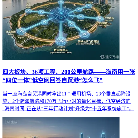
四大板块、36项工程、200公里航路——海南用一张
“四位一体”低空网回答自贸港“怎么飞”
当一座海岛自贸港同时拿出11个通用机场、23个垂直起降设
施、2个跨海航路和170万飞行小时的量化目标，低空经济的
“海南时间”正在从“三年行动计划”升级为“十五年系统施工”。