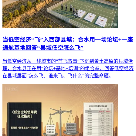
当低空经济“飞”入西部县城：合水用一场论坛+一座
通航基地回答“县域低空怎么飞”
当低空经济从一线城市的“首飞叙事”下沉到黄土高原的县域治
理，合水县正在用“论坛+基地+培训”的组合拳，回答低空经济
在县域层面“怎么飞、谁来飞、飞什么”的完整命题。