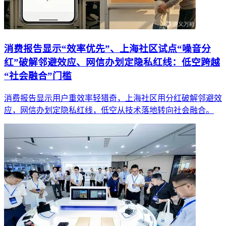
消费报告显示“效率优先”、上海社区试点“噪音分
红”破解邻避效应、网信办划定隐私红线：低空跨越
“社会融合”门槛
消费报告显示用户重效率轻猎奇，上海社区用分红破解邻避效
应，网信办划定隐私红线，低空从技术落地转向社会融合。