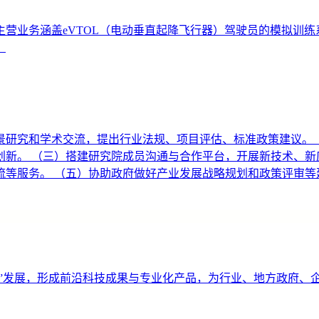
业务涵盖eVTOL（电动垂直起降飞行器）驾驶员的模拟训练系统
。
景研究和学术交流，提出行业法规、项目评估、标准政策建议。 
新。 （三）搭建研究院成员沟通与合作平台，开展新技术、新
等服务。 （五）协助政府做好产业发展战略规划和政策评审等
济”发展，形成前沿科技成果与专业化产品，为行业、地方政府、