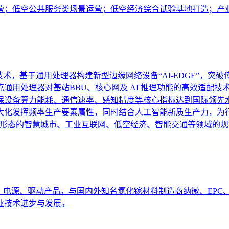
营；低空公共服务类场景运营；低空经济综合试验基地打造；产
算一体化技术，基于通用处理器构建新型边缘网络设备“AI-EDGE
通用处理器对基站BBU、核心网及 AI 推理功能的高效适配
备算力能耗、通信速率、感知精度等核心指标达到国际领先水平(通信
大化发挥频率生产要素属性，同时结合人工智能新质生产力，为
为主要形态的智慧城市、工业互联网、低空经济、智能交通等领域的
件、电源、驱动产品。与国内外知名氮化镓材料制造商纳微、EP
业技术进步与发展。