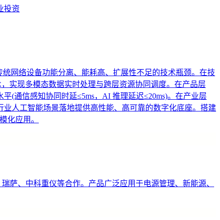
业投资
”，突破传统网络设备功能分离、能耗高、扩展性不足的技术瓶颈。在技
技术，实现多模态数据实时处理与跨层资源协同调度。在产品层
感知协同时延≤5ms，AI 推理延迟≤20ms)。在产业层
行业人工智能场景落地提供高性能、高可靠的数字化底座。搭建
规模化应用。
C、瑞萨、中科重仪等合作。产品广泛应用于电源管理、新能源、