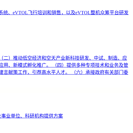
、eVTOL飞行培训和销售，以及eVTOL整机众筹平台研发
（二）推动低空经济和空天产业新科技研发、中试、制造、应
应用、新模式孵化推广。 （四）提供多种专项技术和业务及管
建言献策工作，引荐高水平人才。 （六）承接政府有关部门委
企事业单位、科研机构提供方案