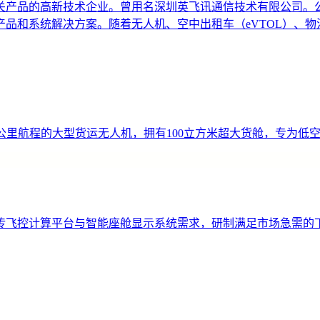
产品的高新技术企业。曾用名深圳英飞讯通信技术有限公司。公司
品和系统解决方案。随着无人机、空中出租车（eVTOL）、
00公里航程的大型货运无人机，拥有100立方米超大货舱，专为
传飞控计算平台与智能座舱显示系统需求，研制满足市场急需的