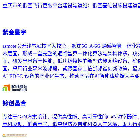
重庆市的低空飞行管服平台建设与运维；低空基础设施投建运
紫金星宇
asmote以无线与AI技术为核心，聚焦5G-A/6G 通感智
术层面，形成一套完整的通感智算一体化算法与架构体系，攻克
面，研发出具备高性能、低功耗特性的新型边缘网络设备，确保设
面，采用行业毫米波频段，紧跟国家工信部频谱创新政策，最
AI-EDGE 设备的产业化生态，推动产品在AI智能体终端
镓创晶合
专注于GaN方案设计，提供高性能、高可靠性的GaN功率器
电机驱动、消费电子、低空经济及智能机器人等领域，助力行