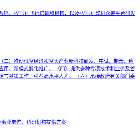
、eVTOL飞行培训和销售，以及eVTOL整机众筹平台研发
（二）推动低空经济和空天产业新科技研发、中试、制造、应
应用、新模式孵化推广。 （四）提供多种专项技术和业务及管
建言献策工作，引荐高水平人才。 （六）承接政府有关部门委
企事业单位、科研机构提供方案