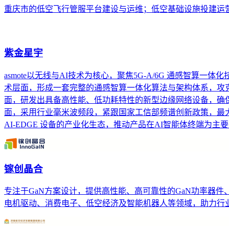
重庆市的低空飞行管服平台建设与运维；低空基础设施投建运
紫金星宇
asmote以无线与AI技术为核心，聚焦5G-A/6G 通感智
术层面，形成一套完整的通感智算一体化算法与架构体系，攻克
面，研发出具备高性能、低功耗特性的新型边缘网络设备，确保设
面，采用行业毫米波频段，紧跟国家工信部频谱创新政策，最
AI-EDGE 设备的产业化生态，推动产品在AI智能体终端
镓创晶合
专注于GaN方案设计，提供高性能、高可靠性的GaN功率器
电机驱动、消费电子、低空经济及智能机器人等领域，助力行