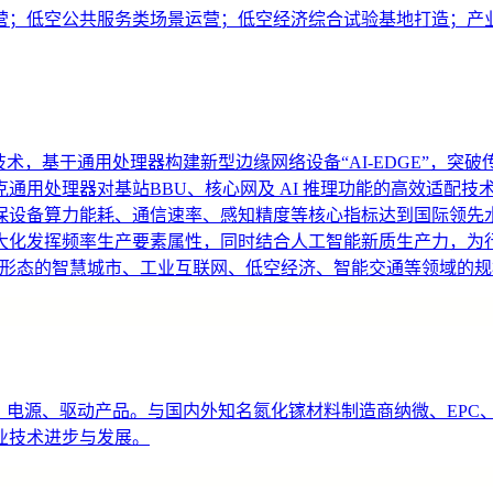
营；低空公共服务类场景运营；低空经济综合试验基地打造；产
算一体化技术，基于通用处理器构建新型边缘网络设备“AI-EDGE
通用处理器对基站BBU、核心网及 AI 推理功能的高效适配
备算力能耗、通信速率、感知精度等核心指标达到国际领先水平(通信
大化发挥频率生产要素属性，同时结合人工智能新质生产力，为
为主要形态的智慧城市、工业互联网、低空经济、智能交通等领域的
件、电源、驱动产品。与国内外知名氮化镓材料制造商纳微、EP
业技术进步与发展。