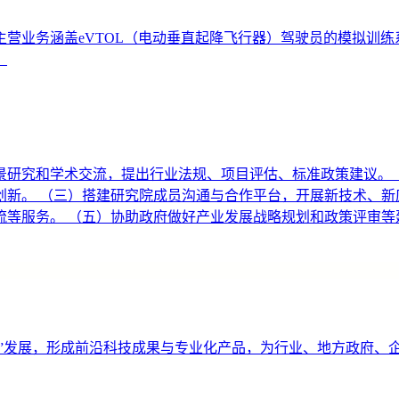
业务涵盖eVTOL（电动垂直起降飞行器）驾驶员的模拟训练系统
。
景研究和学术交流，提出行业法规、项目评估、标准政策建议。 
新。 （三）搭建研究院成员沟通与合作平台，开展新技术、新
等服务。 （五）协助政府做好产业发展战略规划和政策评审等
济”发展，形成前沿科技成果与专业化产品，为行业、地方政府、