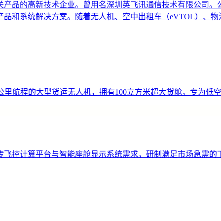
产品的高新技术企业。曾用名深圳英飞讯通信技术有限公司。公司
品和系统解决方案。随着无人机、空中出租车（eVTOL）、
00公里航程的大型货运无人机，拥有100立方米超大货舱，专为
传飞控计算平台与智能座舱显示系统需求，研制满足市场急需的