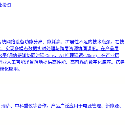
业投资
”，突破传统网络设备功能分离、能耗高、扩展性不足的技术瓶颈。在技
技术，实现多模态数据实时处理与跨层资源协同调度。在产品层
感知协同时延≤5ms，AI 推理延迟≤20ms)。在产业层
行业人工智能场景落地提供高性能、高可靠的数字化底座。搭建
规模化应用。
C、瑞萨、中科重仪等合作。产品广泛应用于电源管理、新能源、