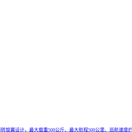
转旋翼设计，最大载重500公斤、最大航程500公里、巡航速度约2