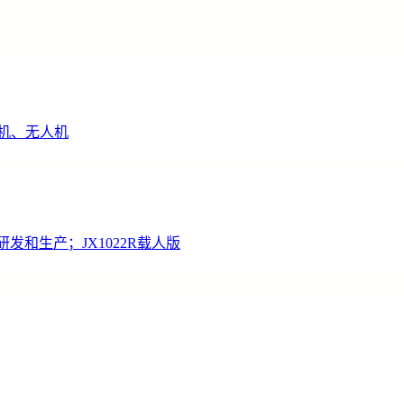
机、无人机
发和生产；JX1022R载人版