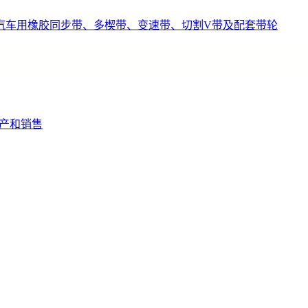
汽车用橡胶同步带、多楔带、变速带、切割V带及配套带轮
产和销售