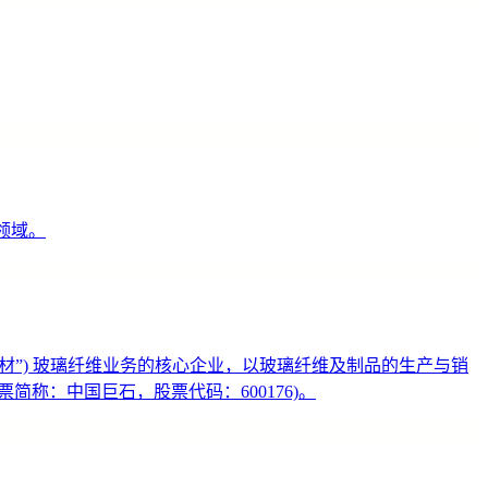
领域。
国建材”) 玻璃纤维业务的核心企业，以玻璃纤维及制品的生产与销
称：中国巨石，股票代码：600176)。