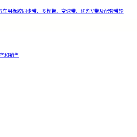
汽车用橡胶同步带、多楔带、变速带、切割V带及配套带轮
产和销售