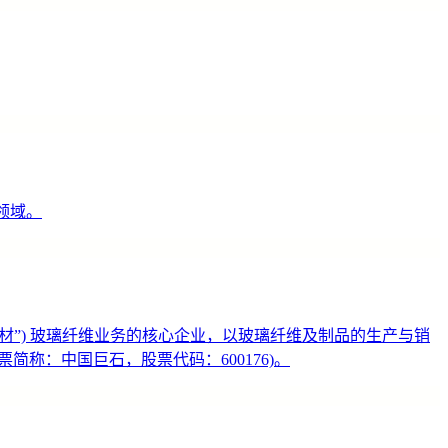
领域。
国建材”) 玻璃纤维业务的核心企业，以玻璃纤维及制品的生产与销
称：中国巨石，股票代码：600176)。