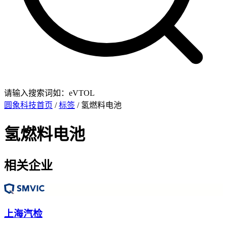
请输入搜索词如：eVTOL
圆象科技首页
/
标签
/ 氢燃料电池
氢燃料电池
相关企业
上海汽检