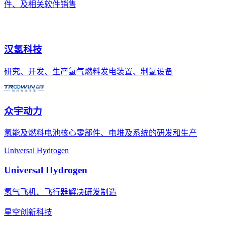
件、及相关软件销售
汉氢科技
研究、开发、生产氢气燃料发电装置、制氢设备
众宇动力
氢能及燃料电池核心零部件、电堆及系统的研发和生产
Universal Hydrogen
Universal Hydrogen
氢气飞机、飞行器解决研发制造
星空创新科技