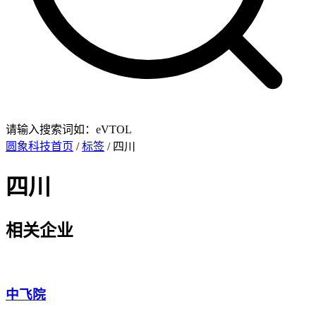
请输入搜索词如：eVTOL
圆象科技首页
/
标签
/ 四川
四川
相关企业
中飞院