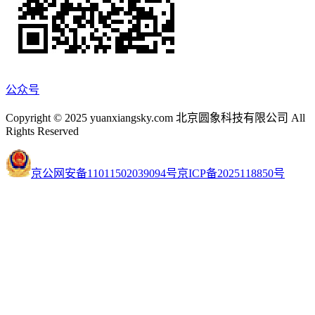
公众号
Copyright © 2025 yuanxiangsky.com 北京圆象科技有限公司 All
Rights Reserved
京公网安备11011502039094号
京ICP备2025118850号