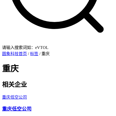
请输入搜索词如：eVTOL
圆象科技首页
/
标签
/ 重庆
重庆
相关企业
重庆低空公司
重庆低空公司