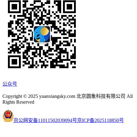
公众号
Copyright © 2025 yuanxiangsky.com 北京圆象科技有限公司 All
Rights Reserved
京公网安备11011502039094号
京ICP备2025118850号