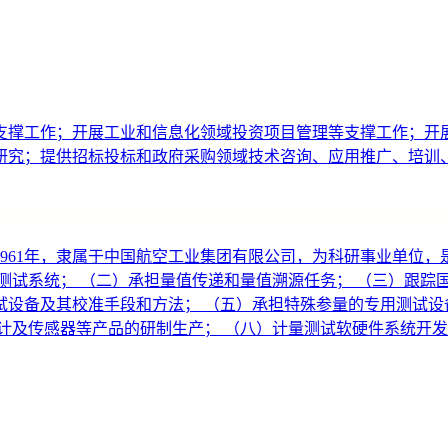
支撑工作；开展工业和信息化领域投资项目管理等支撑工作；开
研究；提供招标投标和政府采购领域技术咨询、应用推广、培训
961年，隶属于中国航空工业集团有限公司，为科研事业单位
测试系统； （二）承担量值传递和量值溯源任务； （三）跟踪
设备及其校准手段和方法； （五）承担特殊参量的专用测试设
计及传感器等产品的研制生产； （八）计量测试软硬件系统开