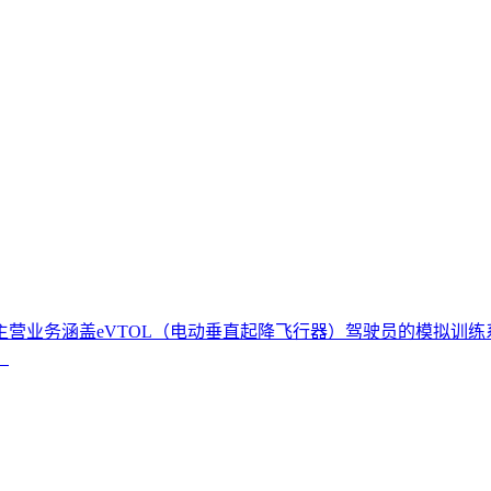
业务涵盖eVTOL（电动垂直起降飞行器）驾驶员的模拟训练系统
。