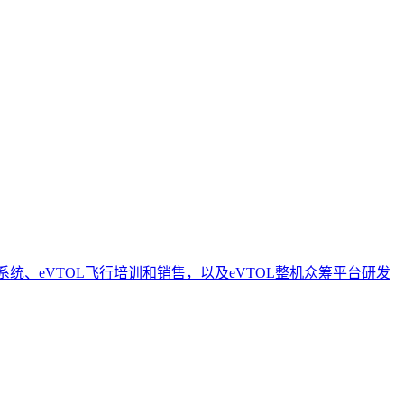
、eVTOL飞行培训和销售，以及eVTOL整机众筹平台研发