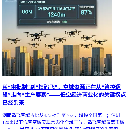
从“审批制”到“扫码飞”，空域资源正在从“管控逻
辑”走向“生产要素”——低空经济商业化的关键拐点
已经到来
湖南适飞空域占比从43%提升至76%，增幅全国第一；深圳
120米以下低空空域实现常态化全域开放，适飞空域覆盖市域