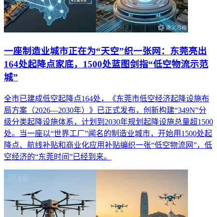
一座制造业城市正在为“天空”织一张网：东莞亮出
164处起降点家底，1500处蓝图剑指“低空物流示范
城”
全市已建成低空起降点164处，《东莞市低空经济起降设施布
局方案（2026—2030年）》已正式发布，创新构建“349N”分
级分类起降设施体系，计划到2030年规划起降设施总量超1500
处。当一座以“世界工厂”闻名的制造业城市，开始用1500处起
降点、航线补贴和商业化应用补贴编织一张“低空物流网”，低
空经济的“东莞时间”已经到来。