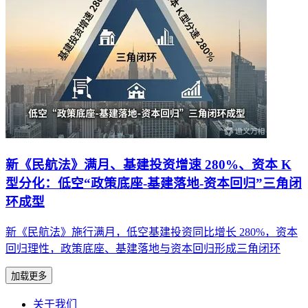
新《民航法》满月、基建投资增速 280%、资本 K
型分化：低空“政策底座-基建落地-资本回归”三角闭
环成型
新《民航法》施行满月，低空基建投资同比增长 280%，资本
回归理性，政策底座、基建落地与资本回归形成三角闭环
加载更多
关于我们