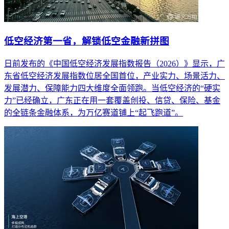
低空经济第一省，解锁低空金融新拼图
日前发布的《中国低空经济发展指数报告（2026）》显示，广
东省低空经济发展指数位居全国首位，产业实力、场景活力、
发展潜力、保障能力四大维度全面领跑。当低空经济的“硬实
力”已经确立，广东正在用一套覆盖创投、信贷、保险、基金
的全链条金融体系，为万亿赛道铺上“起飞跑道”。