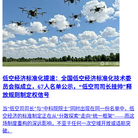
低空经济标准化提速：全国低空经济标准化技术委
员会拟成立，67人名单公示，“低空司司长挂帅”释
放规则制定权信号
当“低空司司长”与“中科院院士”同时出现在同一份名单中，低
空经济的标准制定正在从“分散探索”走向“统一框架”——而这
场制度重构的深远影响，不亚于任何一次空域开放或适航突
破。