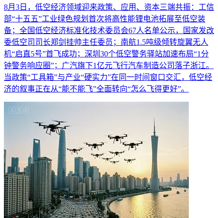
8月3日，低空经济领域迎来政策、应用、资本三端共振：工信
部“十五五”工业绿色规划首次将高性能锂电池拓展至低空装
备；全国低空经济标准化技术委员会67人名单公示，国家发改
委低空司司长郑剑挂帅主任委员；南航1.5吨级倾转旋翼无人
机“启直5号”首飞成功；深圳30个低空警务驿站加速布局“1分
钟警务响应圈”；广汽旗下1亿元飞行汽车制造公司落子浙江。
当政策“工具箱”与产业“硬实力”在同一时间窗口交汇，低空经
济的叙事正在从“能不能飞”全面转向“怎么飞得更好”。