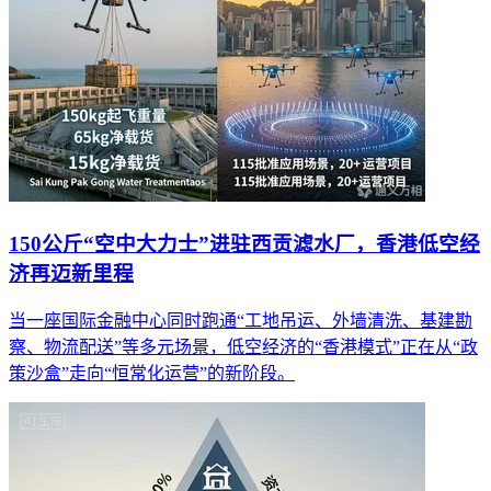
150公斤“空中大力士”进驻西贡滤水厂，香港低空经
济再迈新里程
当一座国际金融中心同时跑通“工地吊运、外墙清洗、基建勘
察、物流配送”等多元场景，低空经济的“香港模式”正在从“政
策沙盒”走向“恒常化运营”的新阶段。