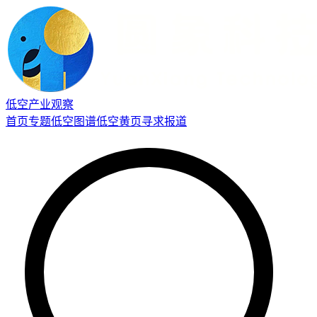
低空产业观察
首页
专题
低空图谱
低空黄页
寻求报道