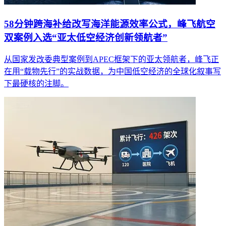
58分钟跨海补给改写海洋能源效率公式，峰飞航空
双案例入选“亚太低空经济创新领航者”
从国家发改委典型案例到APEC框架下的亚太领航者，峰飞正
在用“载物先行”的实战数据，为中国低空经济的全球化叙事写
下最硬核的注脚。