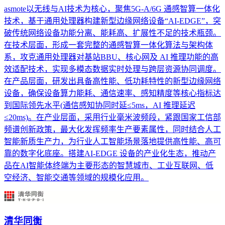
asmote以无线与AI技术为核心，聚焦5G-A/6G 通感智算一体化
技术，基于通用处理器构建新型边缘网络设备“AI-EDGE”，突
破传统网络设备功能分离、能耗高、扩展性不足的技术瓶颈。
在技术层面，形成一套完整的通感智算一体化算法与架构体
系，攻克通用处理器对基站BBU、核心网及 AI 推理功能的高
效适配技术，实现多模态数据实时处理与跨层资源协同调度。
在产品层面，研发出具备高性能、低功耗特性的新型边缘网络
设备，确保设备算力能耗、通信速率、感知精度等核心指标达
到国际领先水平(通信感知协同时延≤5ms，AI 推理延迟
≤20ms)。在产业层面，采用行业毫米波频段，紧跟国家工信部
频谱创新政策，最大化发挥频率生产要素属性，同时结合人工
智能新质生产力，为行业人工智能场景落地提供高性能、高可
靠的数字化底座。搭建AI-EDGE 设备的产业化生态，推动产
品在AI智能体终端为主要形态的智慧城市、工业互联网、低
空经济、智能交通等领域的规模化应用。
清华同衡