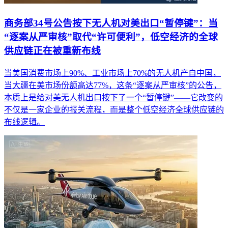
商务部34号公告按下无人机对美出口“暂停键”：当
“逐案从严审核”取代“许可便利”，低空经济的全球
供应链正在被重新布线
当美国消费市场上90%、工业市场上70%的无人机产自中国，
当大疆在美市场份额高达77%，这条“逐案从严审核”的公告，
本质上是给对美无人机出口按下了一个“暂停键”——它改变的
不仅是一家企业的报关流程，而是整个低空经济全球供应链的
布线逻辑。