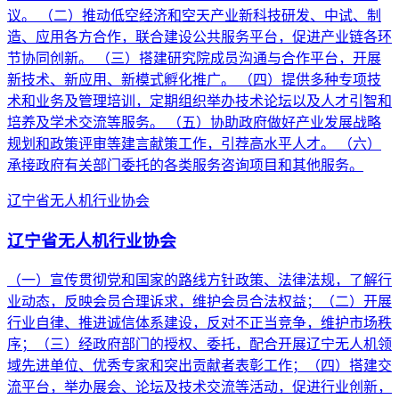
议。 （二）推动低空经济和空天产业新科技研发、中试、制
造、应用各方合作，联合建设公共服务平台，促进产业链各环
节协同创新。 （三）搭建研究院成员沟通与合作平台，开展
新技术、新应用、新模式孵化推广。 （四）提供多种专项技
术和业务及管理培训，定期组织举办技术论坛以及人才引智和
培养及学术交流等服务。 （五）协助政府做好产业发展战略
规划和政策评审等建言献策工作，引荐高水平人才。 （六）
承接政府有关部门委托的各类服务咨询项目和其他服务。
辽宁省无人机行业协会
辽宁省无人机行业协会
（一）宣传贯彻党和国家的路线方针政策、法律法规，了解行
业动态，反映会员合理诉求，维护会员合法权益；（二）开展
行业自律、推进诚信体系建设，反对不正当竞争，维护市场秩
序；（三）经政府部门的授权、委托，配合开展辽宁无人机领
域先进单位、优秀专家和突出贡献者表彰工作；（四）搭建交
流平台，举办展会、论坛及技术交流等活动，促进行业创新，