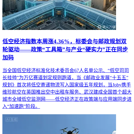
低空经济指数本周涨4.36%，标委会与邮政规划双
轮驱动——政策“工具箱”与产业“硬实力”正在同步
加码
当全国低空经济标准化技术委员会67人名单公示、“低空司司
长挂帅”为万亿赛道划定规则跑道，当《邮政业发展“十五五”
规划》首次将低空寄递物流写入国家级五年规划，当Joby携手
维珍航空在英国推出空中出租车服务、武汉建成全国首个超大
城市全域低空监测网——低空经济正在政策端与应用端同步进
入“加速跑”阶段。