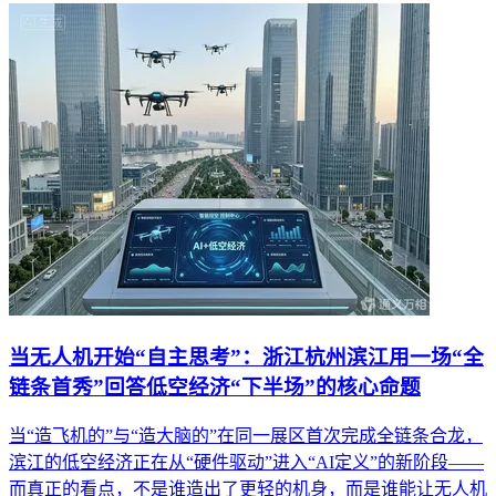
当无人机开始“自主思考”：浙江杭州滨江用一场“全
链条首秀”回答低空经济“下半场”的核心命题
当“造飞机的”与“造大脑的”在同一展区首次完成全链条合龙，
滨江的低空经济正在从“硬件驱动”进入“AI定义”的新阶段——
而真正的看点，不是谁造出了更轻的机身，而是谁能让无人机