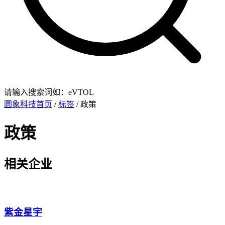
请输入搜索词如：eVTOL
圆象科技首页
/
标签
/ 政策
政策
相关企业
紫金星宇