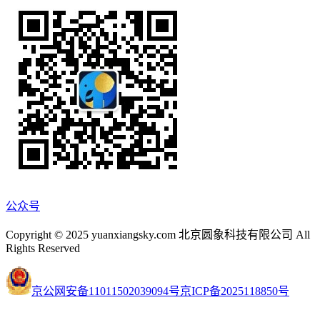
公众号
Copyright © 2025 yuanxiangsky.com 北京圆象科技有限公司 All
Rights Reserved
京公网安备11011502039094号
京ICP备2025118850号