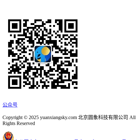
公众号
Copyright © 2025 yuanxiangsky.com 北京圆象科技有限公司 All
Rights Reserved