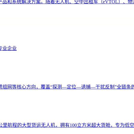
品和系统解决方案。随着无人机、空中出租车（eVTOL）、
专业企业
慧组网等核心方向，覆盖“探测—定位—诱捕—干扰反制”全链条
00公里航程的大型货运无人机，拥有100立方米超大货舱，专为