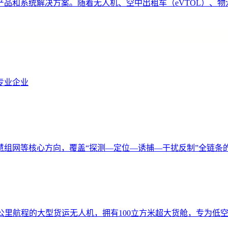
品和系统解决方案。随着无人机、空中出租车（eVTOL）、
专业企业
慧组网等核心方向，覆盖“探测—定位—诱捕—干扰反制”全链条
00公里航程的大型货运无人机，拥有100立方米超大货舱，专为