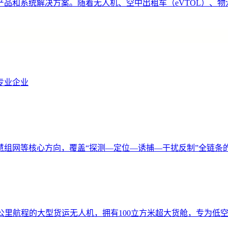
品和系统解决方案。随着无人机、空中出租车（eVTOL）、
专业企业
慧组网等核心方向，覆盖“探测—定位—诱捕—干扰反制”全链条
00公里航程的大型货运无人机，拥有100立方米超大货舱，专为