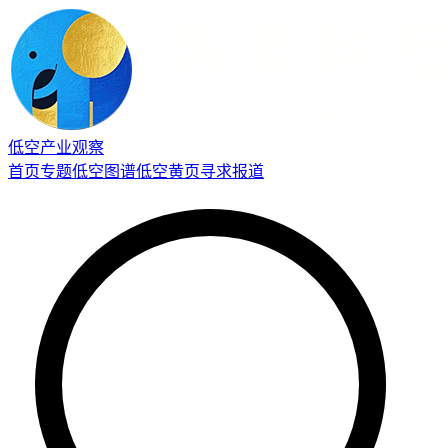
低空产业观察
首页
专题
低空图谱
低空黄页
寻求报道