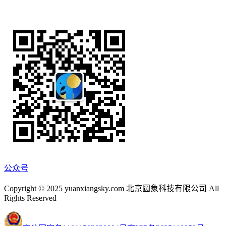
公众号
Copyright © 2025 yuanxiangsky.com 北京圆象科技有限公司 All
Rights Reserved