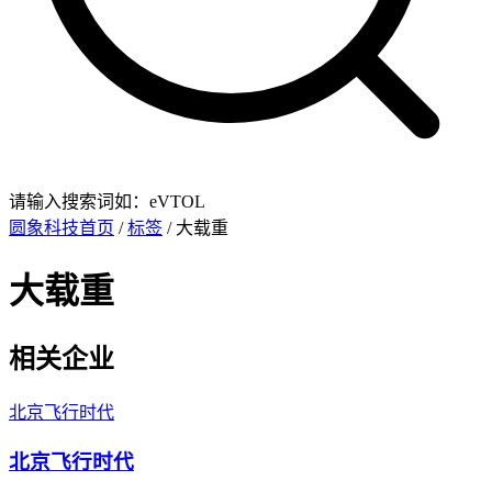
请输入搜索词如：eVTOL
圆象科技首页
/
标签
/ 大载重
大载重
相关企业
北京飞行时代
北京飞行时代