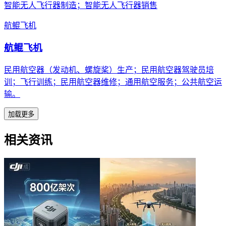
智能无人飞行器制造；智能无人飞行器销售
航鲲飞机
航鲲飞机
民用航空器（发动机、螺旋桨）生产；民用航空器驾驶员培
训；飞行训练；民用航空器维修；通用航空服务；公共航空运
输。
加载更多
相关资讯