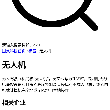
请输入搜索词如：eVTOL
圆象科技首页
/
标签
/ 无人机
无人机
无人驾驶飞机简称“无人机”，英文缩写为“UAV”，是利用无线
电遥控设备和自备的程序控制装置操纵的不载人飞机，或者由
机载计算机完全地或间歇地自主地操作。
相关企业