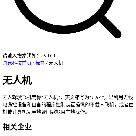
请输入搜索词如：eVTOL
圆象科技首页
/
标签
/ 无人机
无人机
无人驾驶飞机简称“无人机”，英文缩写为“UAV”，是利用无线
电遥控设备和自备的程序控制装置操纵的不载人飞机，或者由
机载计算机完全地或间歇地自主地操作。
相关企业