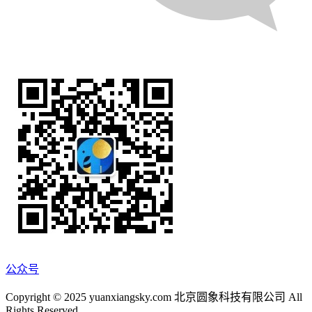
公众号
Copyright © 2025 yuanxiangsky.com 北京圆象科技有限公司 All
Rights Reserved