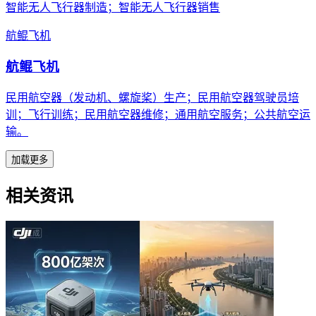
智能无人飞行器制造；智能无人飞行器销售
航鲲飞机
航鲲飞机
民用航空器（发动机、螺旋桨）生产；民用航空器驾驶员培
训；飞行训练；民用航空器维修；通用航空服务；公共航空运
输。
加载更多
相关资讯