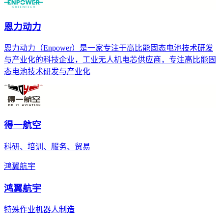
恩力动力
恩力动力（Enpower）是一家专注于高比能固态电池技术研发
与产业化的科技企业，工业无人机电芯供应商，专注高比能固
态电池技术研发与产业化
得一航空
科研、培训、服务、贸易
鸿翼航宇
鸿翼航宇
特殊作业机器人制造