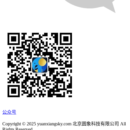
公众号
Copyright © 2025 yuanxiangsky.com 北京圆象科技有限公司 All
Rights Reserved