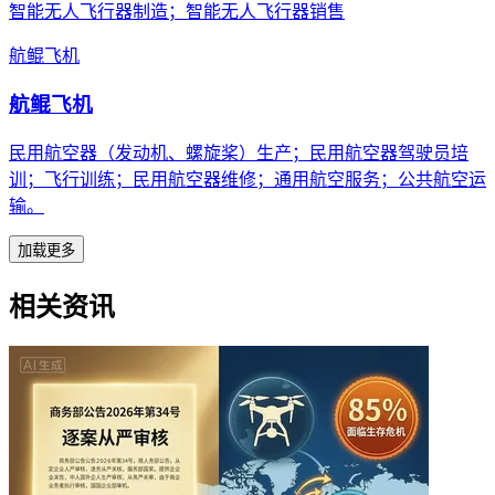
智能无人飞行器制造；智能无人飞行器销售
航鲲飞机
航鲲飞机
民用航空器（发动机、螺旋桨）生产；民用航空器驾驶员培
训；飞行训练；民用航空器维修；通用航空服务；公共航空运
输。
加载更多
相关资讯