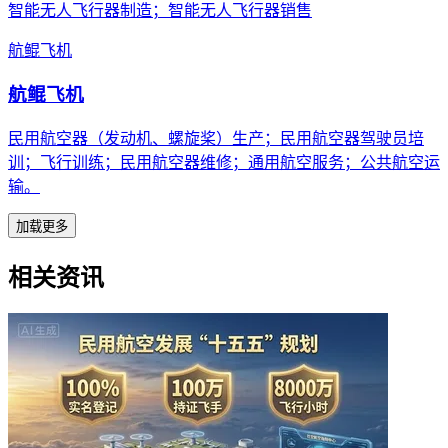
智能无人飞行器制造；智能无人飞行器销售
航鲲飞机
航鲲飞机
民用航空器（发动机、螺旋桨）生产；民用航空器驾驶员培
训；飞行训练；民用航空器维修；通用航空服务；公共航空运
输。
加载更多
相关资讯